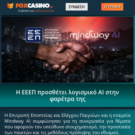
ΣΥΝΔΕΣΗ
ΕΓΓΡΑΦΗ
Η αλεπού των
online casino live
ΞΕΚΛΕΙΔΩΝΕΙΣ ΕΔΩ🔓
ΕΕΕΠ | 21+ | ΠΑΙΞΕ ΥΠΕΥΘΥΝΑ
Η ΕΕΕΠ προσθέτει λογισμικό AI στην
φαρέτρα της
Η Επιτροπή Εποπτείας και Ελέγχου Παιγνίων και η εταιρεία
Mindway AI συμφώνησαν για τη συνεργασία για θέματα
που αφορούν τον υπεύθυνο στοιχηματισμό, την προστασία
των παικτών και τις μεθόδους πρόληψης του εθισμού.