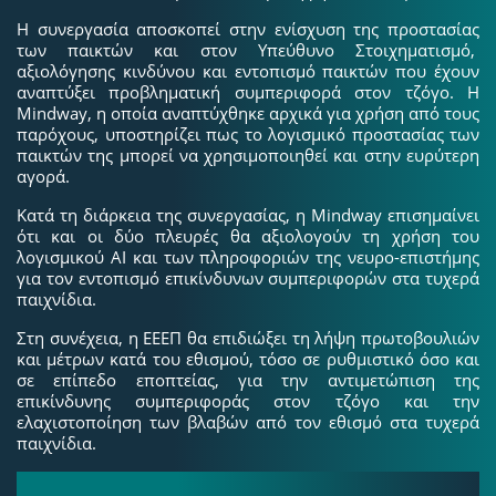
Η συνεργασία αποσκοπεί στην ενίσχυση της προστασίας
των παικτών και στον Υπεύθυνο Στοιχηματισμό,
αξιολόγησης κινδύνου και εντοπισμό παικτών που έχουν
αναπτύξει προβληματική συμπεριφορά στον τζόγο. Η
Mindway, η οποία αναπτύχθηκε αρχικά για χρήση από τους
παρόχους, υποστηρίζει πως το λογισμικό προστασίας των
παικτών της μπορεί να χρησιμοποιηθεί και στην ευρύτερη
αγορά.
Κατά τη διάρκεια της συνεργασίας, η Mindway επισημαίνει
ότι και οι δύο πλευρές θα αξιολογούν τη χρήση του
λογισμικού AI και των πληροφοριών της νευρο-επιστήμης
για τον εντοπισμό επικίνδυνων συμπεριφορών στα τυχερά
παιχνίδια.
Στη συνέχεια, η ΕΕΕΠ θα επιδιώξει τη λήψη πρωτοβουλιών
και μέτρων κατά του εθισμού, τόσο σε ρυθμιστικό όσο και
σε επίπεδο εποπτείας, για την αντιμετώπιση της
επικίνδυνης συμπεριφοράς στον τζόγο και την
ελαχιστοποίηση των βλαβών από τον εθισμό στα τυχερά
παιχνίδια.