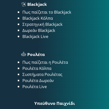
Βlackjack
Πως παίζεται το Blackjack
Blackjack Κόλπα
Στρατηγική Blackjack
Δωρεάν Blackjack
Blackjack Live
Ρουλέτα
Πως παίζεται η Ρουλέτα
Ρουλέτα Κόλπα
Συστήματα Ρουλέτας
Ρουλέτα Δωρεάν
Ρουλέτα Live
Υπεύθυνο Παιχνίδι