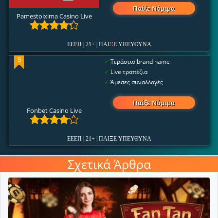
Παίξε Νόμιμα
Pamestoixima Casino Live
ΕΕΕΠ | 21+ | ΠΑΙΞΕ ΥΠΕΥΘΥΝΑ
5
Τεράστιο brand name
Live τραπέζια
Άμεσες συναλλαγές
Παίξε Νόμιμα
Fonbet Casino Live
ΕΕΕΠ | 21+ | ΠΑΙΞΕ ΥΠΕΥΘΥΝΑ
Σχετικά Άρθρα