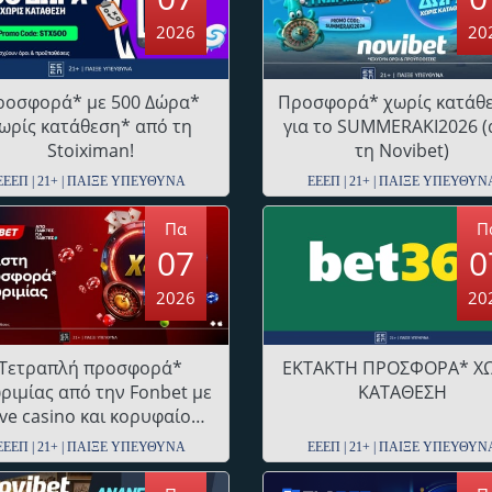
2026
20
ροσφορά* με 500 Δώρα*
Προσφορά* χωρίς κατάθ
ωρίς κατάθεση* από τη
για το SUMMERAKI2026 
Stoiximan!
τη Novibet)
ΕΕΕΠ | 21+ | ΠΑΙΞΕ ΥΠΕΥΘΥΝΑ
ΕΕΕΠ | 21+ | ΠΑΙΞΕ ΥΠΕΥΘΥΝ
Πα
Π
07
0
2026
20
Τετραπλή προσφορά*
ΕΚΤΑΚΤΗ ΠΡΟΣΦΟΡΑ* ΧΩ
ριμίας από την Fonbet με
ΚΑΤΑΘΕΣΗ
ive casino και κορυφαίο
στοίχημα μαζί!
ΕΕΕΠ | 21+ | ΠΑΙΞΕ ΥΠΕΥΘΥΝΑ
ΕΕΕΠ | 21+ | ΠΑΙΞΕ ΥΠΕΥΘΥΝ