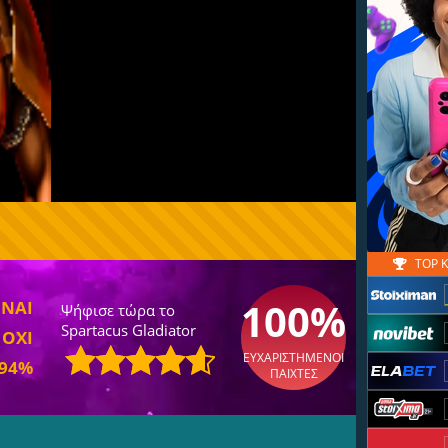
TOP Κ
100%
NAI
Ψήφισε τώρα το
Spartacus Gladiator
OXI
ΕΥΧΑΡΙΣΤΗΜΕΝΟΙ
.94%
ΠΑΙΧΤΕΣ