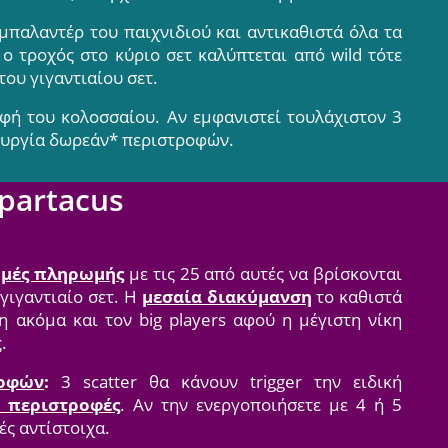
μπαλαντέρ του παιχνιδιού και αντικαθιστά όλα τα
 ο τροχός στο κύριο σετ καλύπτεται από wild τότε
του γιγαντιαίου σετ.
ρφή του κολοσσαίου. Αν εμφανιστεί τουλάχιστον 3
τουργία δωρεάν* περιστροφών.
partacus
μμές πληρωμής
με τις 25 από αυτές να βρίσκονται
 γιγαντιαίο σετ. Η
μεσαία διακύμανση
το καθιστά
τη ακόμα και τον big players αφού η μέγιστη νίκη
.
ροφών
:
3 scatter θα κάνουν trigger την ειδική
 περιστροφές
. Αν την ενεργοποιήσετε με 4 ή 5
ές αντίστοιχα.