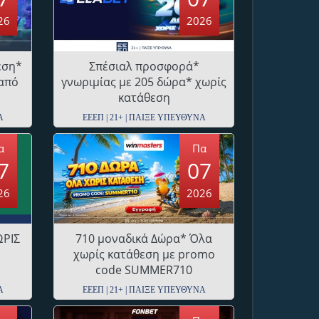
26
2026
εση*
Σπέσιαλ προσφορά*
(από
γνωριμίας με 205 δώρα* χωρίς
κατάθεση
Α
ΕΕΕΠ | 21+ | ΠΑΙΞΕ ΥΠΕΥΘΥΝΑ
α
Πα
7
07
26
2026
ΡΙΣ
710 μοναδικά Δώρα* Όλα
χωρίς κατάθεση με promo
code SUMMER710
Α
ΕΕΕΠ | 21+ | ΠΑΙΞΕ ΥΠΕΥΘΥΝΑ