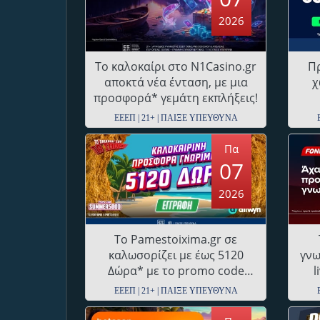
2026
Το καλοκαίρι στο N1Casino.gr
Π
αποκτά νέα ένταση, με μια
χ
προσφορά* γεμάτη εκπλήξεις!
ΕΕΕΠ | 21+ | ΠΑΙΞΕ ΥΠΕΥΘΥΝΑ
Πα
07
2026
To Pamestoixima.gr σε
καλωσορίζει με έως 5120
γνω
Δώρα* με το promo code
l
SUMMER5000!
ΕΕΕΠ | 21+ | ΠΑΙΞΕ ΥΠΕΥΘΥΝΑ