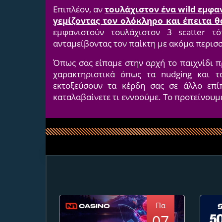
Επιπλέον, αν
τουλάχιστον ένα wild εμφα
γεμίζοντας τον ολόκληρο και έπειτα θ
εμφανιστούν τουλάχιστον 3 scatter τ
ανταμείβοντας τον παίκτη με ακόμα περισ
Όπως σας είπαμε στην αρχή το παιχνίδι 
χαρακτηριστικά όπως τα nudging και τ
εκτοξεύσουν τα κέρδη σας σε άλλο επίπ
καταλαβαίνετε τι εννοούμε. Το προτείνουμ
Πα
07