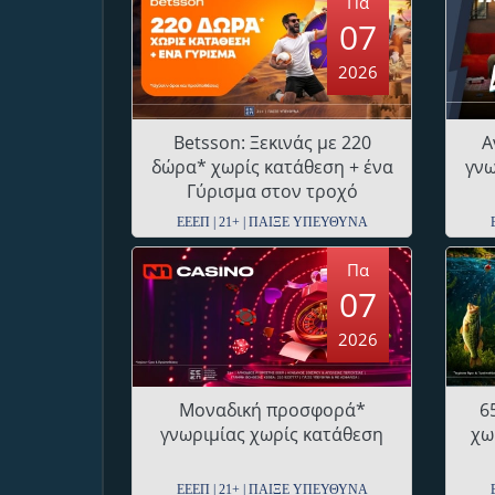
Πα
07
2026
Betsson: Ξεκινάς με 220
Α
δώρα* χωρίς κατάθεση + ένα
γνω
Γύρισμα στον τροχό
ΕΕΕΠ | 21+ | ΠΑΙΞΕ ΥΠΕΥΘΥΝΑ
Πα
07
2026
Μοναδική προσφορά*
6
γνωριμίας χωρίς κατάθεση
χω
ΕΕΕΠ | 21+ | ΠΑΙΞΕ ΥΠΕΥΘΥΝΑ