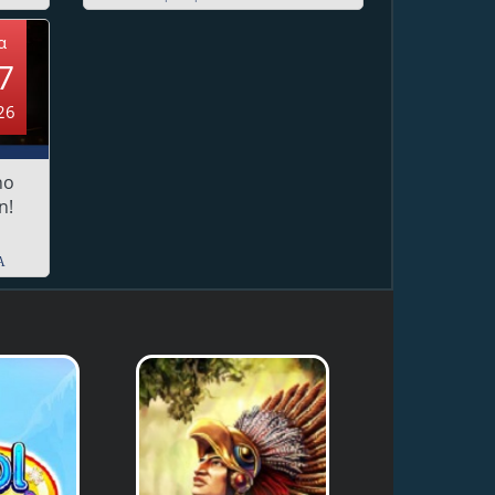
α
7
26
no
n!
Α