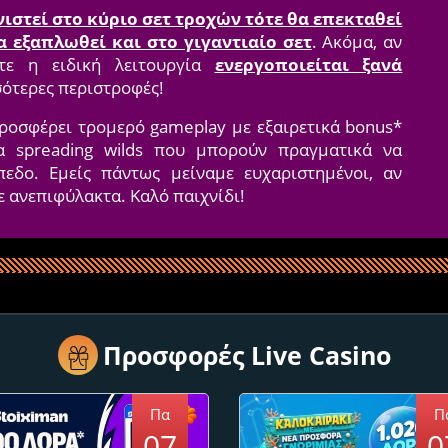
νιστεί στο κύριο σετ τροχών τότε θα επεκταθεί
α εξαπλωθεί και στο γιγαντιαίο σετ
. Ακόμα, αν
ότε η ειδική λειτουργία
ενεργοποιείται ξανά
σότερες περιστροφές!
προσφέρει τρομερό gameplay με εξαιρετικά bonus*
α spreading wilds που μπορούν πραγματικά να
εδο. Εμείς πάντως μείναμε ευχαριστημένοι, αν
ε ανεπιφύλακτα. Καλό παιχνίδι!
Προσφορές Live Casino
Πα
Π
07
0