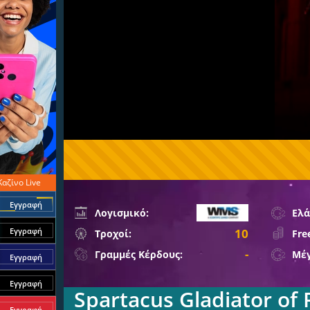
αζίνο Live
Εγγραφή
Λογισμικό:
Ελά
Εγγραφή
10
Τροχοί:
Fre
-
Γραμμές Κέρδους:
Μέγ
Εγγραφή
Εγγραφή
Spartacus Gladiator of
Εγγραφή