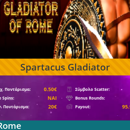
Spartacus Gladiator
0.50€
χ. Ποντάρισμα:
Σύμβολο Scatter:
NAI
e Spins:
Bonus Rounds:
20€
95
. Ποντάρισμα:
Payout:
 Rome