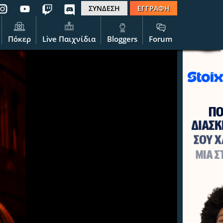
ΣΥΝΔΕΣΗ
ΕΓΓΡΑΦΗ
Πόκερ
Live Παιχνίδια
Bloggers
Forum