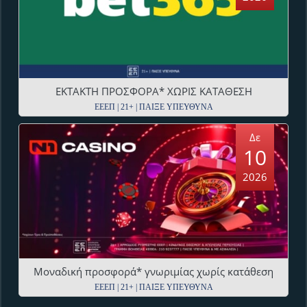
ΕΚΤΑΚΤΗ ΠΡΟΣΦΟΡΑ* ΧΩΡΙΣ ΚΑΤΑΘΕΣΗ
ΕΕΕΠ | 21+ | ΠΑΙΞΕ ΥΠΕΥΘΥΝΑ
Δε
10
2026
Μοναδική προσφορά* γνωριμίας χωρίς κατάθεση
ΕΕΕΠ | 21+ | ΠΑΙΞΕ ΥΠΕΥΘΥΝΑ