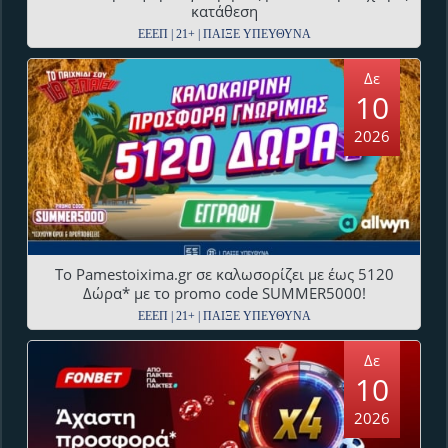
κατάθεση
ΕΕΕΠ | 21+ | ΠΑΙΞΕ ΥΠΕΥΘΥΝΑ
Δε
10
2026
To Pamestoixima.gr σε καλωσορίζει με έως 5120
Δώρα* με το promo code SUMMER5000!
ΕΕΕΠ | 21+ | ΠΑΙΞΕ ΥΠΕΥΘΥΝΑ
Δε
10
2026