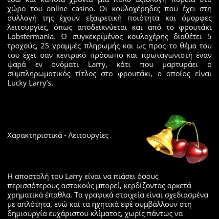
χώρο του online casino. Οι κουλοχέρηδες που έχει στη
συλλογή της έχουν εξαιρετική ποιότητα και όμορφες
λειτουργίες, όπως αποδεικνύεται και από το φρουτάκι
Lobstermania. Ο συγκεκριμένος κουλοχέρης διαθέτει 5
τροχούς, 25 γραμμές πληρωμής και ως προς το θέμα του
του έχει σαν κεντρικό πρόσωπο και πρωταγωνιστή έναν
ψαρά εν ονόματι Larry, κάτι που μαρτυράει ο
συμπληρωματικός τίτλος στο φρουτάκι, ο οποίος είναι
Lucky Larry’s.
Χαρακτηριστικά - Λειτουργίες
Η αποστολή του Larry είναι να πιάσει όσους
περισσότερους αστακούς μπορεί, κερδίζοντας αρκετά
χρηματικά έπαθλα. Τα γραφικά στοιχεία είναι σχεδιασμένα
με απλότητα, ενώ και τα ηχητικά εφέ συμβάλλουν στη
δημιουργία ευχάριστου κλίματος, χωρίς πάντως να