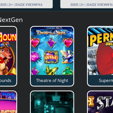
ΕΕΕΠ | 21+ | ΠΑΙΞΕ ΥΠΕΥΘΥΝΑ
ΕΕΕΠ | 21+ | ΠΑΙΞΕ ΥΠΕΥΘΥΝ
NextGen
ounds
Theatre of Night
Super