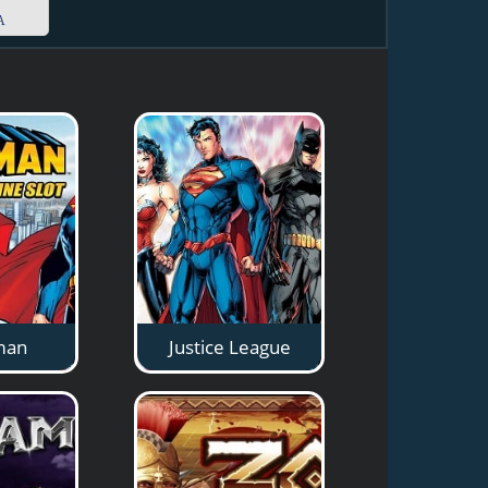
Α
man
Justice League