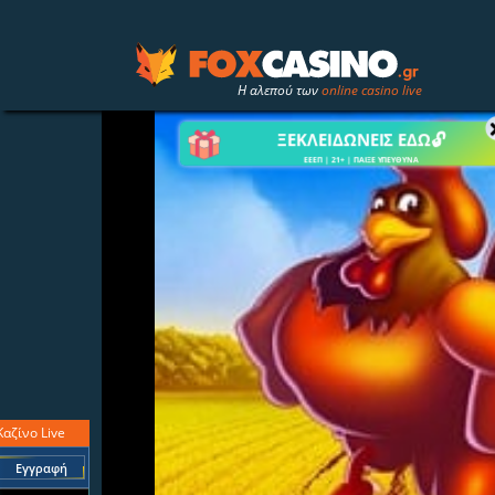
Η αλεπού των
online casino live
ΞΕΚΛΕΙΔΩΝΕΙΣ ΕΔΩ🔓
ΕΕΕΠ | 21+ | ΠΑΙΞΕ ΥΠΕΥΘΥΝΑ
αζίνο Live
Εγγραφή