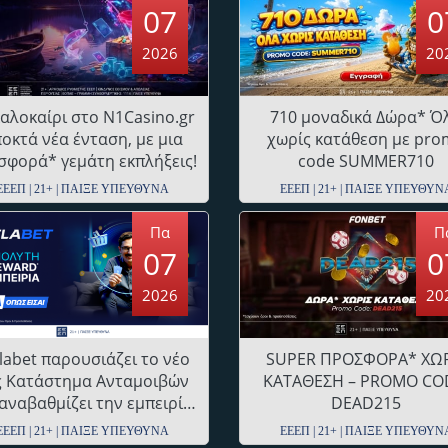
07
0
2026
20
καλοκαίρι στο N1Casino.gr
710 μοναδικά Δώρα* Ό
οκτά νέα ένταση, με μια
χωρίς κατάθεση με pr
σφορά* γεμάτη εκπλήξεις!
code SUMMER710
ΕΕΕΠ | 21+ | ΠΑΙΞΕ ΥΠΕΥΘΥΝΑ
ΕΕΕΠ | 21+ | ΠΑΙΞΕ ΥΠΕΥΘΥΝ
Πα
Π
07
0
2026
20
labet παρουσιάζει το νέο
SUPER ΠΡΟΣΦΟΡΑ* ΧΩΡ
ς Κατάστημα Ανταμοιβών
ΚΑΤΑΘΕΣΗ – PROMO CO
 αναβαθμίζει την εμπειρία
DEAD215
του παιχνιδιού
ΕΕΕΠ | 21+ | ΠΑΙΞΕ ΥΠΕΥΘΥΝΑ
ΕΕΕΠ | 21+ | ΠΑΙΞΕ ΥΠΕΥΘΥΝ