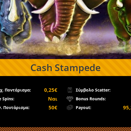
Cash Stampede
0,25€
χ. Ποντάρισμα:
Σύμβολο Scatter:
Ναι
e Spins:
Bonus Rounds:
50€
95
. Ποντάρισμα:
Payout: