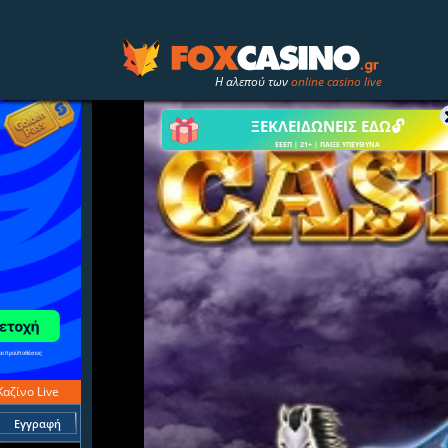
Η αλεπού των
online casino live
ΞΕΚΛΕΙΔΩΝΕΙΣ ΕΔΩ🔓
ΕΕΕΠ | 21+ | ΠΑΙΞΕ ΥΠΕΥΘΥΝΑ
αζίνο Live
Εγγραφή