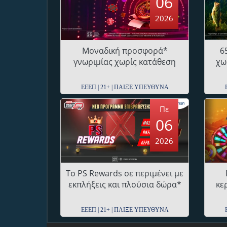
06
2026
Μοναδική προσφορά*
6
γνωριμίας χωρίς κατάθεση
χω
ΕΕΕΠ | 21+ | ΠΑΙΞΕ ΥΠΕΥΘΥΝΑ
Πε
06
2026
Το PS Rewards σε περιμένει με
εκπλήξεις και πλούσια δώρα*
κε
ΕΕΕΠ | 21+ | ΠΑΙΞΕ ΥΠΕΥΘΥΝΑ