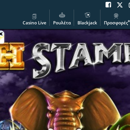
Casino Live
Ρουλέτα
Blackjack
Προσφορές