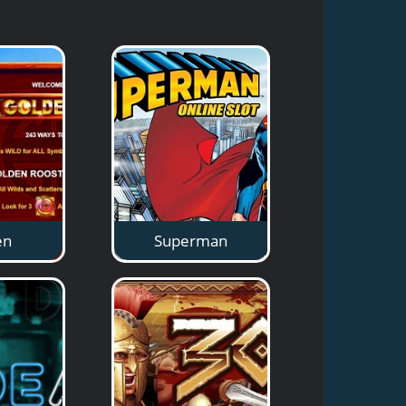
en
Superman