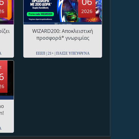
6
06
26
2026
ίζει
WIZARD200: Αποκλειστική
προσφορά* γνωριμίας
Α
ΕΕΕΠ | 21+ | ΠΑΙΞΕ ΥΠΕΥΘΥΝΑ
ε
6
26
no
n!
Α