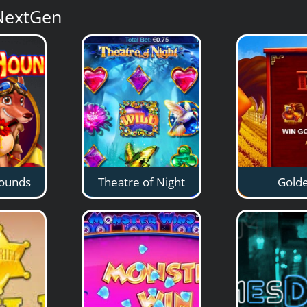
NextGen
ounds
Theatre of Night
Gold