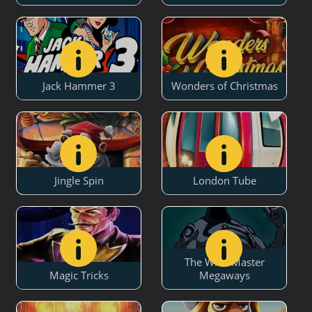
Jack Hammer 3
Wonders of Christmas
Jingle Spin
London Tube
The Wish Master
Magic Tricks
Megaways