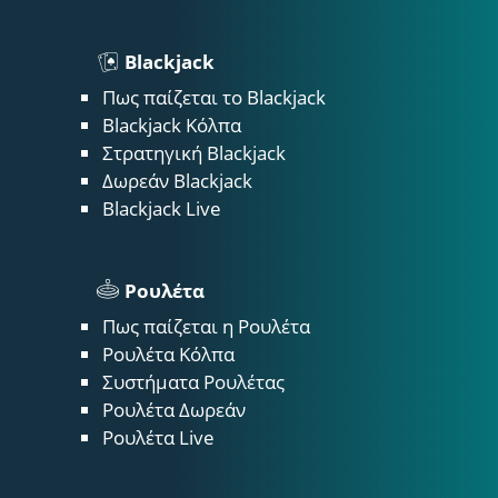
Βlackjack
Πως παίζεται το Blackjack
Blackjack Κόλπα
Στρατηγική Blackjack
Δωρεάν Blackjack
Blackjack Live
Ρουλέτα
Πως παίζεται η Ρουλέτα
Ρουλέτα Κόλπα
Συστήματα Ρουλέτας
Ρουλέτα Δωρεάν
Ρουλέτα Live