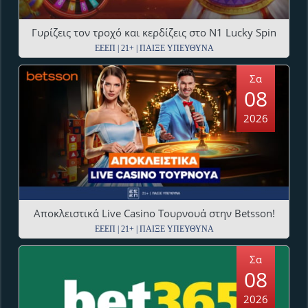
Γυρίζεις τον τροχό και κερδίζεις στο N1 Lucky Spin
ΕΕΕΠ | 21+ | ΠΑΙΞΕ ΥΠΕΥΘΥΝΑ
Σα
08
2026
Aποκλειστικά Live Casino Τουρνουά στην Betsson!
ΕΕΕΠ | 21+ | ΠΑΙΞΕ ΥΠΕΥΘΥΝΑ
Σα
08
2026