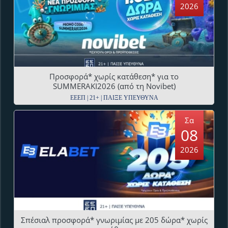
2026
Προσφορά* χωρίς κατάθεση* για το
SUMMERAKI2026 (από τη Novibet)
ΕΕΕΠ | 21+ | ΠΑΙΞΕ ΥΠΕΥΘΥΝΑ
Σα
08
2026
Σπέσιαλ προσφορά* γνωριμίας με 205 δώρα* χωρίς