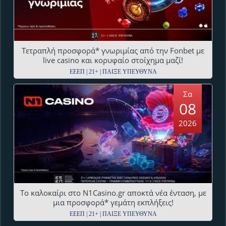
Τετραπλή προσφορά* γνωριμίας από την Fonbet με
live casino και κορυφαίο στοίχημα μαζί!
ΕΕΕΠ | 21+ | ΠΑΙΞΕ ΥΠΕΥΘΥΝΑ
Σα
08
2026
Το καλοκαίρι στο N1Casino.gr αποκτά νέα ένταση, με
μια προσφορά* γεμάτη εκπλήξεις!
ΕΕΕΠ | 21+ | ΠΑΙΞΕ ΥΠΕΥΘΥΝΑ