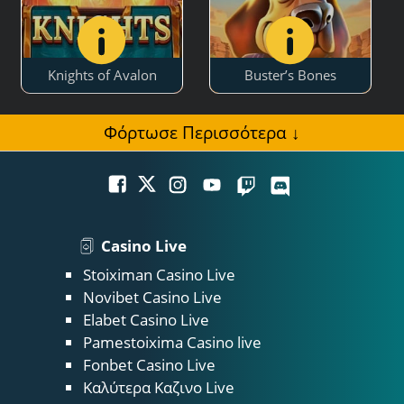
Knights of Avalon
Buster’s Bones
Φόρτωσε Περισσότερα ↓
Casino Live
Stoiximan Casino Live
Novibet Casino Live
Elabet Casino Live
Pamestoixima Casino live
Fonbet Casino Live
Καλύτερα Καζινο Live