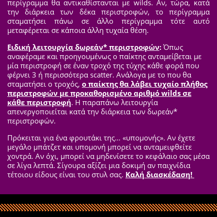
περίγραμμα θα αντικαθίστανται με wilds. Αν, τώρα, κατά
την διάρκεια των δέκα περιστροφών, το περίγραμμα
σταματήσει πάνω σε άλλο περίγραμμα τότε αυτό
μεταφέρεται σε κάποια άλλη τυχαία θέση.
Ειδική λειτουργία δωρεάν* περιστροφών
:
Όπως
αναφέραμε και προηγουμένως ο παίκτης ανταμείβεται με
μία περιστροφή σε έναν τροχό της τύχης κάθε φορά που
φέρνει 3 ή περισσότερα scatter. Ανάλογα με το που θα
σταματήσει ο τροχός,
ο παίκτης θα λάβει τυχαίο πλήθος
περιστροφών με προκαθορισμένο αριθμό wilds σε
κάθε περιστροφή
. Η παραπάνω λειτουργία
απενεργοποιείται κατά την διάρκεια των δωρεάν*
περιστροφών.
Πρόκειται για ένα φρουτάκι της… «υπομονής». Αν έχετε
μεγάλο μπάτζετ και υπομονή μπορεί να ανταμειφθείτε
χοντρά. Αν όχι, μπορεί να μηδενίσετε το κεφάλαιο σας μέσα
σε λίγα λεπτά. Σίγουρα αξίζει μια δοκιμή αν παιχνίδια
τέτοιου είδους είναι του στυλ σας.
Καλή διασκέδαση!