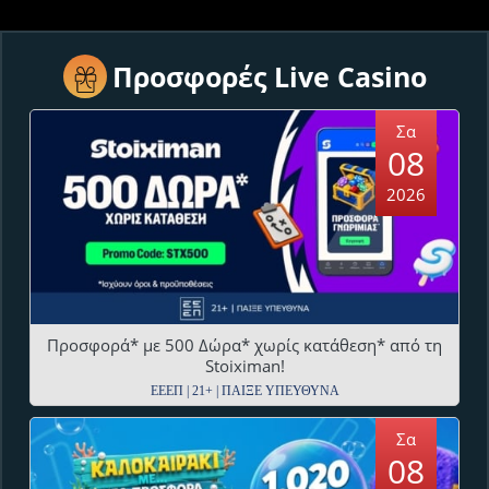
Προσφορές Live Casino
Σα
08
2026
Προσφορά* με 500 Δώρα* χωρίς κατάθεση* από τη
Stoiximan!
ΕΕΕΠ | 21+ | ΠΑΙΞΕ ΥΠΕΥΘΥΝΑ
Σα
08