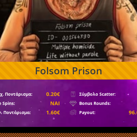
Folsom Prison
0.20€
χ. Ποντάρισμα:
Σύμβολο Scatter:
ΝΑΙ
e Spins:
Bonus Rounds:
1.60€
96
. Ποντάρισμα:
Payout: