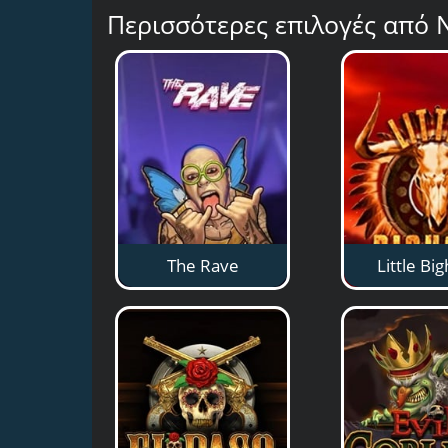
Περισσότερες επιλογές από N
The Rave
Little Bi