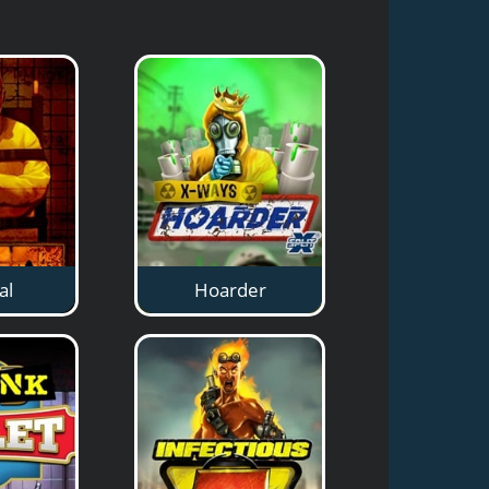
al
Hoarder