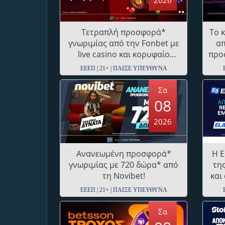
2026
Τετραπλή προσφορά*
Το 
γνωριμίας από την Fonbet με
απ
live casino και κορυφαίο
προ
στοίχημα μαζί!
ΕΕΕΠ | 21+ | ΠΑΙΞΕ ΥΠΕΥΘΥΝΑ
Σα
08
2026
Ανανεωμένη προσφορά*
Η Ε
γνωριμίας με 720 δώρα* από
τη
τη Novibet!
και
ΕΕΕΠ | 21+ | ΠΑΙΞΕ ΥΠΕΥΘΥΝΑ
Σα