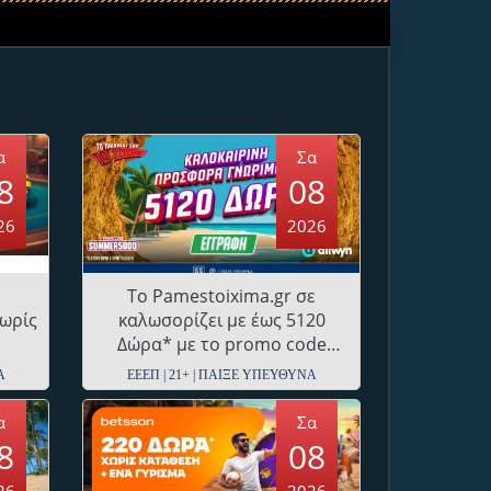
α
Σα
8
08
26
2026
To Pamestoixima.gr σε
χωρίς
καλωσορίζει με έως 5120
Δώρα* με το promo code
SUMMER5000!
Α
ΕΕΕΠ | 21+ | ΠΑΙΞΕ ΥΠΕΥΘΥΝΑ
α
Σα
8
08