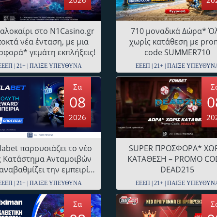
2026
20
καλοκαίρι στο N1Casino.gr
710 μοναδικά Δώρα* Ό
οκτά νέα ένταση, με μια
χωρίς κατάθεση με pr
σφορά* γεμάτη εκπλήξεις!
code SUMMER710
ΕΕΕΠ | 21+ | ΠΑΙΞΕ ΥΠΕΥΘΥΝΑ
ΕΕΕΠ | 21+ | ΠΑΙΞΕ ΥΠΕΥΘΥΝ
Σα
Σ
08
0
2026
20
labet παρουσιάζει το νέο
SUPER ΠΡΟΣΦΟΡΑ* ΧΩΡ
ς Κατάστημα Ανταμοιβών
ΚΑΤΑΘΕΣΗ – PROMO CO
 αναβαθμίζει την εμπειρία
DEAD215
του παιχνιδιού
ΕΕΕΠ | 21+ | ΠΑΙΞΕ ΥΠΕΥΘΥΝΑ
ΕΕΕΠ | 21+ | ΠΑΙΞΕ ΥΠΕΥΘΥΝ
Σα
Σ