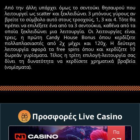
Από την άλλη υπάρχει όμως το σεντούκι θησαυρού που
λειτουργεί ως scatter και ξεκλειδώνει 3 μπόνους γύρους αν
βρείτε το σύμβολο αυτό στους τροοχούς, 1, 3 και 4. Τότε θα
πρέπει να επιλέξετε ένα από τα 3 σεντούκια, καθένα από τα
οποία ξεκλειδώνει μια λειτουργία. Οι λειτουργίες είναι
τρεις, η πρώτη Candy House Bonus όπου κερδίζετε
πολλαπλασιαστές από 2χ μέχρι και 120χ. Η δεύτερη
λειτουργία αφορά τα free spins όπου και κερδίζετε 10
δωρεάν γυρίσματα. Τέλος η τρίτη επιλογή-λειτουργία σας
δίνει τη δυνατότητα να κερδίσετε χρηματικά βραβεία
(νομίσματα).
Προσφορές Live Casino
Πα