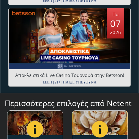
ΕΕΕΠ | 21+ | ΠΑΙΞΕ ΥΠΕΥΘΥΝΑ
Πα
07
2026
Aποκλειστικά Live Casino Τουρνουά στην Betsson!
ΕΕΕΠ | 21+ | ΠΑΙΞΕ ΥΠΕΥΘΥΝΑ
Περισσότερες επιλογές από Netent