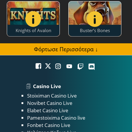
Knights of Avalon
Buster’s Bones
Φόρτωσε Περισσότερα ↓
Casino Live
Stoiximan Casino Live
Novibet Casino Live
Elabet Casino Live
Pamestoixima Casino live
Fonbet Casino Live