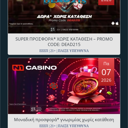
SUPER ΠΡΟΣΦΟΡΑ* ΧΩΡΙΣ ΚΑΤΑΘΕΣΗ – PROMO
CODE: DEAD215
ΕΕΕΠ | 21+ | ΠΑΙΞΕ ΥΠΕΥΘΥΝΑ
Πα
07
2026
Μοναδική προσφορά* γνωριμίας χωρίς κατάθεση
ΕΕΕΠ | 21+ | ΠΑΙΞΕ ΥΠΕΥΘΥΝΑ