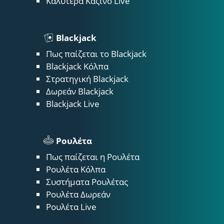
Καλύτερα Καζινο Live
Βlackjack
Πως παίζεται το Blackjack
Blackjack Κόλπα
Στρατηγική Blackjack
Δωρεάν Blackjack
Blackjack Live
Ρουλέτα
Πως παίζεται η Ρουλέτα
Ρουλέτα Κόλπα
Συστήματα Ρουλέτας
Ρουλέτα Δωρεάν
Ρουλέτα Live