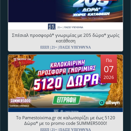
Σπέσιαλ προσφορά* γνωριμίας με 205 δώρα* χωρίς
κατάθεση
ΕΕΕΠ | 21+ | ΠΑΙΞΕ ΥΠΕΥΘΥΝΑ
Πα
07
2026
To Pamestoixima.gr σε καλωσορίζει με έως 5120
Δώρα* με το promo code SUMMER5000!
ΕΕΕΠ | 21+ | ΠΑΙΞΕ ΥΠΕΥΘΥΝΑ