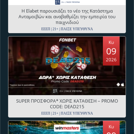
Η Εlabet παρουσιάζει το νέο της Κατάστημα
Ανταμοιβών και αναβαθμίζει την εμπειρία του
παιχνιδιού
ΕΕΕΠ | 21+ | ΠΑΙΞΕ ΥΠΕΥΘΥΝΑ
Κυ
09
2026
SUPER ΠΡΟΣΦΟΡΑ* ΧΩΡΙΣ ΚΑΤΑΘΕΣΗ – PROMO
CODE: DEAD215
ΕΕΕΠ | 21+ | ΠΑΙΞΕ ΥΠΕΥΘΥΝΑ
Κυ