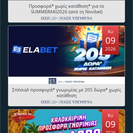
Προσφορά* χωρίς κατάθεση* για το
SUMMERAKI2026 (από τη Novibet)
ΕΕΕΠ | 21+ | ΠΑΙΞΕ ΥΠΕΥΘΥΝΑ
Κυ
09
2026
Σπέσιαλ προσφορά* γνωριμίας με 205 δώρα* χωρίς
κατάθεση
ΕΕΕΠ | 21+ | ΠΑΙΞΕ ΥΠΕΥΘΥΝΑ
Κυ
09
2026