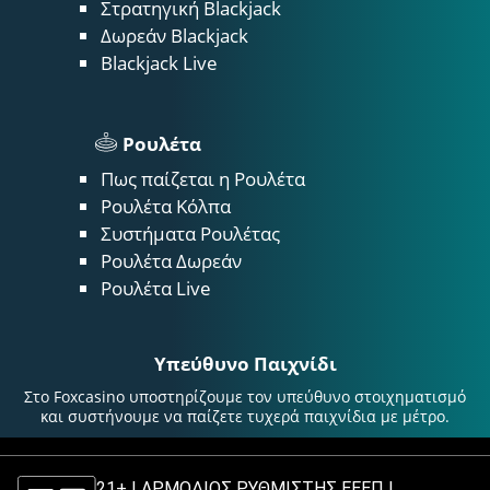
Στρατηγική Blackjack
Δωρεάν Blackjack
Blackjack Live
Ρουλέτα
Πως παίζεται η Ρουλέτα
Ρουλέτα Κόλπα
Συστήματα Ρουλέτας
Ρουλέτα Δωρεάν
Ρουλέτα Live
Υπεύθυνο Παιχνίδι
Στο Foxcasino υποστηρίζουμε τον υπεύθυνο στοιχηματισμό
και συστήνουμε να παίζετε τυχερά παιχνίδια με μέτρο.
21+ | ΑΡΜΟΔΙΟΣ ΡΥΘΜΙΣΤΗΣ ΕΕΕΠ |