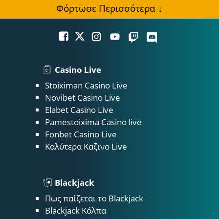
Φόρτωσε Περισσότερα ↓
Casino Live
Stoiximan Casino Live
Novibet Casino Live
Elabet Casino Live
Pamestoixima Casino live
Fonbet Casino Live
Καλύτερα Καζινο Live
Βlackjack
Πως παίζεται το Blackjack
Blackjack Κόλπα