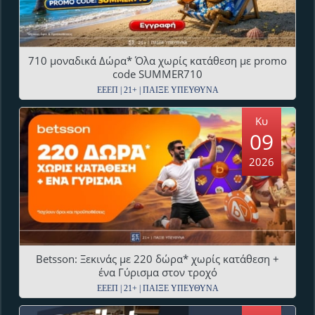
710 μοναδικά Δώρα* Όλα χωρίς κατάθεση με promo
code SUMMER710
ΕΕΕΠ | 21+ | ΠΑΙΞΕ ΥΠΕΥΘΥΝΑ
Κυ
09
2026
Betsson: Ξεκινάς με 220 δώρα* χωρίς κατάθεση +
ένα Γύρισμα στον τροχό
ΕΕΕΠ | 21+ | ΠΑΙΞΕ ΥΠΕΥΘΥΝΑ