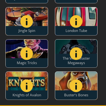
Jingle Spin
London Tube
The Wish Master
Magic Tricks
Megaways
Knights of Avalon
Buster’s Bones