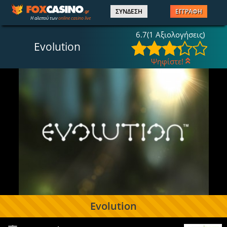
ΣΥΝΔΕΣΗ
ΕΓΓΡΑΦΗ
Η αλεπού των
online casino live
💎Αξίζει ένα κλικ
6.7(1 Αξιολογήσεις)
Evolution
ΕΕΕΠ | 21+ | ΠΑΙΞΕ ΥΠΕΥΘΥΝΑ
Ψηφίστε!
Evolution