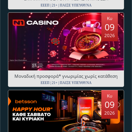
ΕΕΕΠ | 21+ | ΠΑΙΞΕ ΥΠΕΥΘΥΝΑ
Κυ
09
2026
Μοναδική προσφορά* γνωριμίας χωρίς κατάθεση
ΕΕΕΠ | 21+ | ΠΑΙΞΕ ΥΠΕΥΘΥΝΑ
Κυ
09
2026