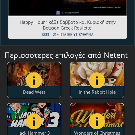
Happy Hour* κάθε Σάββατο και Κυριακή στην
Betsson Greek Roulette!
ΕΕΕΠ | 21+ | ΠΑΙΞΕ ΥΠΕΥΘΥΝΑ
Περισσότερες επιλογές από Netent
Dead West
In the Rabbit Hole
Jack Hammer 3
Wonders of Christmas