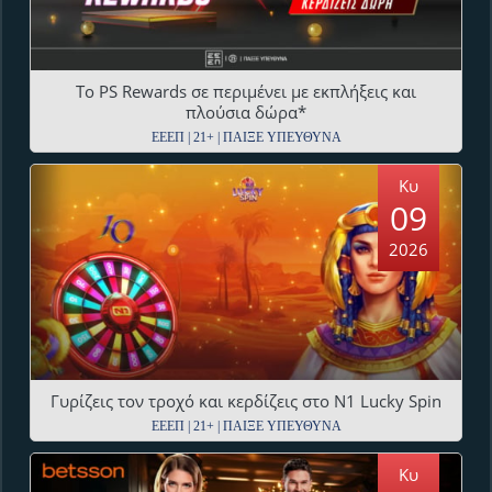
Το PS Rewards σε περιμένει με εκπλήξεις και
πλούσια δώρα*
ΕΕΕΠ | 21+ | ΠΑΙΞΕ ΥΠΕΥΘΥΝΑ
Κυ
09
2026
Γυρίζεις τον τροχό και κερδίζεις στο N1 Lucky Spin
ΕΕΕΠ | 21+ | ΠΑΙΞΕ ΥΠΕΥΘΥΝΑ
Κυ