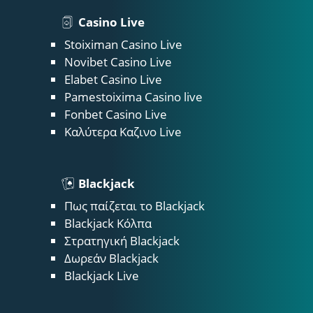
Casino Live
Stoiximan Casino Live
Novibet Casino Live
Elabet Casino Live
Pamestoixima Casino live
Fonbet Casino Live
Καλύτερα Καζινο Live
Βlackjack
Πως παίζεται το Blackjack
Blackjack Κόλπα
Στρατηγική Blackjack
Δωρεάν Blackjack
Blackjack Live