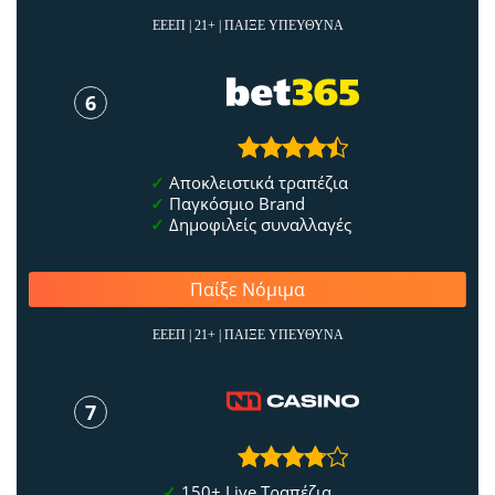
ΕΕΕΠ | 21+ | ΠΑΙΞΕ ΥΠΕΥΘΥΝΑ
6
Αποκλειστικά τραπέζια
Παγκόσμιο Brand
Δημοφιλείς συναλλαγές
Παίξε Νόμιμα
ΕΕΕΠ | 21+ | ΠΑΙΞΕ ΥΠΕΥΘΥΝΑ
7
150+ Live Τραπέζια