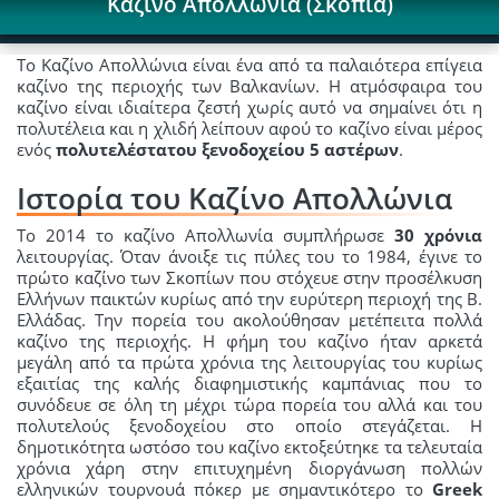
Καζίνο Απολλώνια (Σκόπια)
Το Καζίνο Απολλώνια είναι ένα από τα παλαιότερα επίγεια
καζίνο της περιοχής των Βαλκανίων. Η ατμόσφαιρα του
καζίνο είναι ιδιαίτερα ζεστή χωρίς αυτό να σημαίνει ότι η
πολυτέλεια και η χλιδή λείπουν αφού το καζίνο είναι μέρος
ενός
πολυτελέστατου ξενοδοχείου 5 αστέρων
.
Ιστορία του Καζίνο Απολλώνια
Το 2014 το καζίνο Απολλωνία συμπλήρωσε
30 χρόνια
λειτουργίας. Όταν άνοιξε τις πύλες του το 1984, έγινε το
πρώτο καζίνο των Σκοπίων που στόχευε στην προσέλκυση
Ελλήνων παικτών κυρίως από την ευρύτερη περιοχή της Β.
Ελλάδας. Την πορεία του ακολούθησαν μετέπειτα πολλά
καζίνο της περιοχής. Η φήμη του καζίνο ήταν αρκετά
μεγάλη από τα πρώτα χρόνια της λειτουργίας του κυρίως
εξαιτίας της καλής διαφημιστικής καμπάνιας που το
συνόδευε σε όλη τη μέχρι τώρα πορεία του αλλά και του
πολυτελούς ξενοδοχείου στο οποίο στεγάζεται. Η
δημοτικότητα ωστόσο του καζίνο εκτοξεύτηκε τα τελευταία
χρόνια χάρη στην επιτυχημένη διοργάνωση πολλών
ελληνικών τουρνουά πόκερ με σημαντικότερο το
Greek