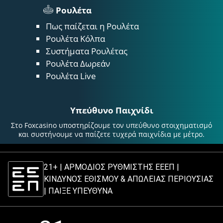
Ρουλέτα
Πως παίζεται η Ρουλέτα
Ρουλέτα Κόλπα
Συστήματα Ρουλέτας
Ρουλέτα Δωρεάν
Ρουλέτα Live
Υπεύθυνο Παιχνίδι
Στο Foxcasino υποστηρίζουμε τον υπεύθυνο στοιχηματισμό
και συστήνουμε να παίζετε τυχερά παιχνίδια με μέτρο.
21+ | ΑΡΜΟΔΙΟΣ ΡΥΘΜΙΣΤΗΣ ΕΕΕΠ |
ΚΙΝΔΥΝΟΣ ΕΘΙΣΜΟΥ & ΑΠΩΛΕΙΑΣ ΠΕΡΙΟΥΣΙΑΣ
|
ΠΑΙΞΕ ΥΠΕΥΘΥΝΑ