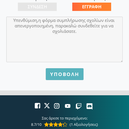
ΣΎΝΔΕΣΗ
ΕΓΓΡΑΦΉ
ΥΠΟΒΟΛΗ
Σας άρεσε το περιεχόμενο;
8.7
/10
(
1 Αξιολογήσεις
)