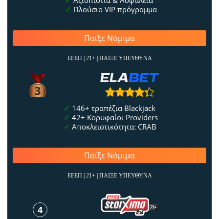
Aξιοπιστία & Ασφάλεια
Πλούσιο VIP πρόγραμμα
Παίξε Νόμιμα
ΕΕΕΠ | 21+ | ΠΑΙΞΕ ΥΠΕΥΘΥΝΑ
146+ τραπέζια Blackjack
42+ Κορυφαίοι Providers
Αποκλειστικότητα: CRAB
Παίξε Νόμιμα
ΕΕΕΠ | 21+ | ΠΑΙΞΕ ΥΠΕΥΘΥΝΑ
4