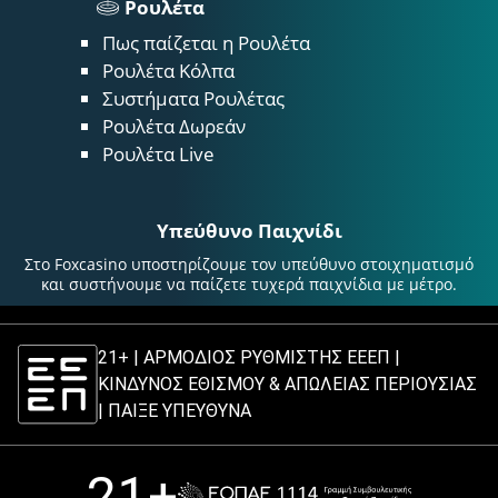
Ρουλέτα
Πως παίζεται η Ρουλέτα
Ρουλέτα Κόλπα
Συστήματα Ρουλέτας
Ρουλέτα Δωρεάν
Ρουλέτα Live
Υπεύθυνο Παιχνίδι
Στο Foxcasino υποστηρίζουμε τον υπεύθυνο στοιχηματισμό
και συστήνουμε να παίζετε τυχερά παιχνίδια με μέτρο.
21+ | ΑΡΜΟΔΙΟΣ ΡΥΘΜΙΣΤΗΣ ΕΕΕΠ |
ΚΙΝΔΥΝΟΣ ΕΘΙΣΜΟΥ & ΑΠΩΛΕΙΑΣ ΠΕΡΙΟΥΣΙΑΣ
|
ΠΑΙΞΕ ΥΠΕΥΘΥΝΑ
21+