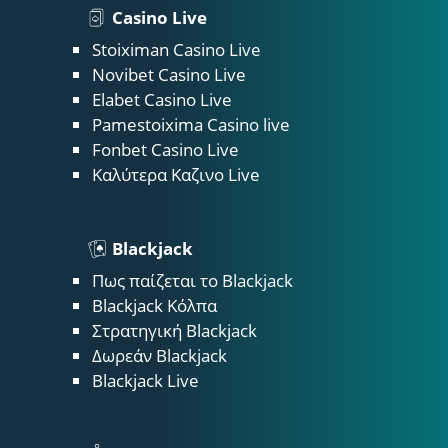
Casino Live
Stoiximan Casino Live
Novibet Casino Live
Elabet Casino Live
Pamestoixima Casino live
Fonbet Casino Live
Καλύτερα Καζινο Live
Βlackjack
Πως παίζεται το Blackjack
Blackjack Κόλπα
Στρατηγική Blackjack
Δωρεάν Blackjack
Blackjack Live