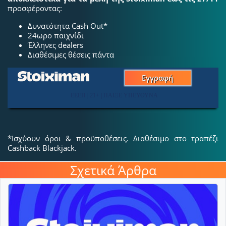
προσφέροντας:
Δυνατότητα Cash Οut*
24ωρο παιχνίδι
Έλληνες dealers
Διαθέσιμες θέσεις πάντα
Εγγραφή
ΕΕΕΠ | 21+ | ΠΑΙΞΕ ΥΠΕΥΘΥΝΑ
*Ισχύουν όροι & προϋποθέσεις. Διαθέσιμο στο τραπέζι
Cashback Blackjack.
Σχετικά Άρθρα