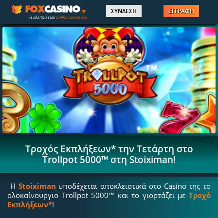
ΣΥΝΔΕΣΗ
ΕΓΓΡΑΦΗ
Η αλεπού των
online casino live
⚡ Νέα ευκαιρία ΕΔΩ
ΕΕΕΠ | 21+ | ΠΑΙΞΕ ΥΠΕΥΘΥΝΑ
Τροχός Εκπλήξεων* την Τετάρτη στο
Trollpot 5000™ στη Stoiximan!
Η
Stoiximan
υποδέχεται αποκλειστικά στο Casino της το
ολοκαίνουργιο Trollpot 5000™ και το γιορτάζει με
Τροχό
Εκπλήξεων*
!