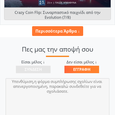
Crazy Coin Flip: Συναρπαστικό παιχνίδι από την
Evolution (7/8)
Περισσότερα Άρθρα ↓
Πες μας την αποψή σου
Είσαι μέλος ↓
Δεν είσαι μέλος ↓
ΣΎΝΔΕΣΗ
ΕΓΓΡΑΦΉ