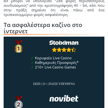
Bit μπορεί να υπολογίσει “288 φορές περισσότερους
συνδυασμούς” από την κρυπτογράφηση 40 – bit, κάτι που
στην πράξη σημαίνει ότι είναι πάνω από ένα
τρισεκατομμύριο φορές ασφαλέστερη.
Τα ασφαλέστερα καζίνο στο
ίντερνετ
Κορυφαίο Live Casino
Καθημερινές Προσφορές*
210+ Live Casino Games
ΕΕΕΠ | 21+ | ΠΑΙΞΕ ΥΠΕΥΘΥΝΑ