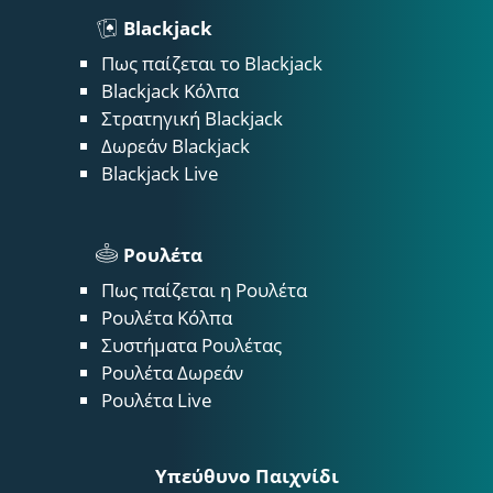
Βlackjack
Πως παίζεται το Blackjack
Blackjack Κόλπα
Στρατηγική Blackjack
Δωρεάν Blackjack
Blackjack Live
Ρουλέτα
Πως παίζεται η Ρουλέτα
Ρουλέτα Κόλπα
Συστήματα Ρουλέτας
Ρουλέτα Δωρεάν
Ρουλέτα Live
Υπεύθυνο Παιχνίδι