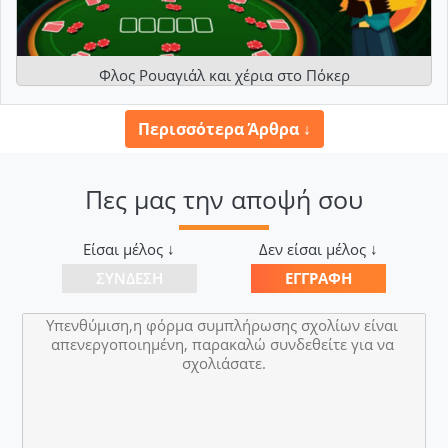
Φλος Ρουαγιάλ και χέρια στο Πόκερ
Περισσότερα Άρθρα ↓
Πες μας την αποψή σου
Είσαι μέλος ↓
Δεν είσαι μέλος ↓
ΣΎΝΔΕΣΗ
ΕΓΓΡΑΦΉ