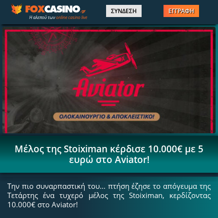
ΣΥΝΔΕΣΗ
ΕΓΓΡΑΦΗ
Η αλεπού των
online casino live
💎Σούπερ Προσφορά* ΕΔΩ
ΕΕΕΠ | 21+ | ΠΑΙΞΕ ΥΠΕΥΘΥΝΑ
Μέλος της Stoiximan κέρδισε 10.000€ με 5
ευρώ στο Αviator!
Την πιο συναρπαστική του… πτήση έζησε το απόγευμα της
Τετάρτης ένα τυχερό μέλος της Stoiximan, κερδίζοντας
10.000€ στο Aviator!