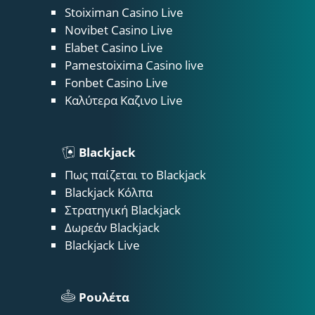
Stoiximan Casino Live
Novibet Casino Live
Elabet Casino Live
Pamestoixima Casino live
Fonbet Casino Live
Καλύτερα Καζινο Live
Βlackjack
Πως παίζεται το Blackjack
Blackjack Κόλπα
Στρατηγική Blackjack
Δωρεάν Blackjack
Blackjack Live
Ρουλέτα