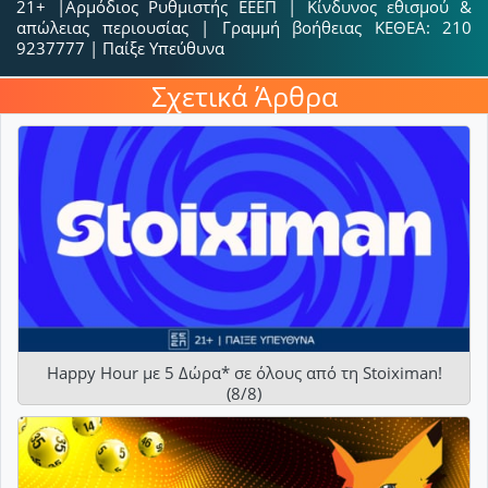
21+ |Αρμόδιος Ρυθμιστής ΕΕΕΠ | Κίνδυνος εθισμού &
απώλειας περιουσίας | Γραμμή βοήθειας ΚΕΘΕΑ: 210
9237777 | Παίξε Υπεύθυνα
Σχετικά Άρθρα
Happy Hour με 5 Δώρα* σε όλους από τη Stoiximan!
(8/8)