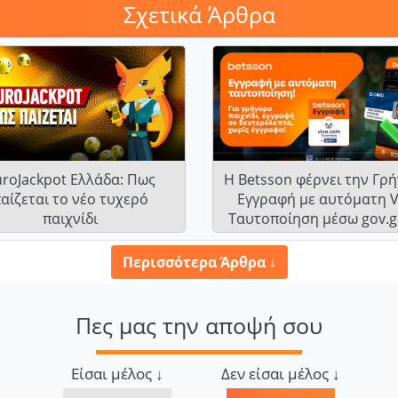
Σχετικά Άρθρα
uroJackpot Ελλάδα: Πως
Η Betsson φέρνει την Γρ
αίζεται το νέο τυχερό
Εγγραφή με αυτόματη V
παιχνίδι
Ταυτοποίηση μέσω gov.gr
αλλάζει το παιχνίδι!
Περισσότερα Άρθρα ↓
Πες μας την αποψή σου
Είσαι μέλος ↓
Δεν είσαι μέλος ↓