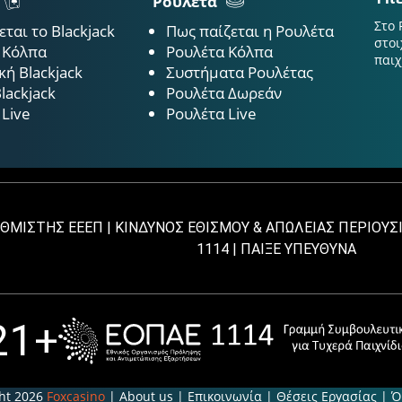
Ρουλέτα
Στο 
ται το Blackjack
Πως παίζεται η Ρουλέτα
στοι
k Κόλπα
Ρουλέτα Κόλπα
παιχ
κή Blackjack
Συστήματα Ρουλέτας
lackjack
Ρουλέτα Δωρεάν
 Live
Ρουλέτα Live
ΥΘΜΙΣΤΗΣ ΕΕΕΠ | ΚΙΝΔΥΝΟΣ ΕΘΙΣΜΟΥ & ΑΠΩΛΕΙΑΣ ΠΕΡΙΟΥΣΙ
1114 |
ΠΑΙΞΕ ΥΠΕΥΘΥΝΑ
21+
ht 2026
Foxcasino
|
About us
|
Επικοινωνία
|
Θέσεις Εργασίας
|
Ό