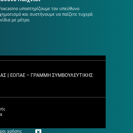
Foxcasino υποστηρίζουμε τον υπεύθυνο
χηματισμό και συστήνουμε να παίζετε τυχερά
νίδια με μέτρο.
ΑΣ |
ΕΟΠΑΕ – ΓΡΑΜΜΗ ΣΥΜΒΟΥΛΕΥΤΙΚΗΣ:
ροι χρήσης