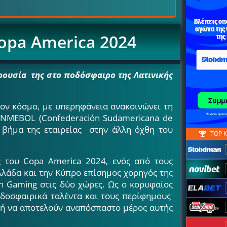
Copa America 2024
ρουσία της στο ποδόσφαιρο της Λατινικής
ον κόσμο, με υπερηφάνεια ανακοινώνει τη
CONMEBOL (Confederación Sudamericana de
ό βήμα της εταιρείας στην άλλη όχθη του
TOP Κ
ς του Copa America 2024, ενός από τους
λλάδα και την Κύπρο επίσημος χορηγός της
en Gaming στις δύο χώρες. Ως ο κορυφαίος
οδοσφαιρικά ταλέντα και τους περίφημους
ιμή να αποτελούν αναπόσπαστο μέρος αυτής