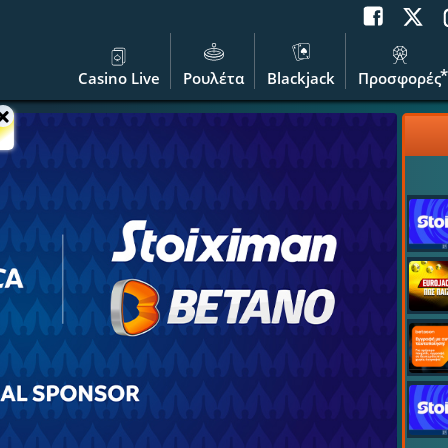
Casino Live
Ρουλέτα
Blackjack
Προσφορές