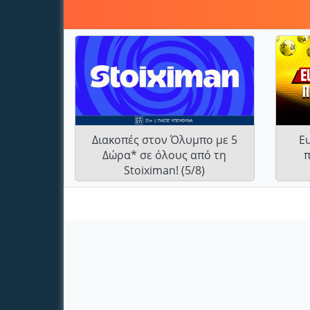
Διακοπές στον Όλυμπο με 5
E
Δώρα* σε όλους από τη
π
Stoiximan! (5/8)