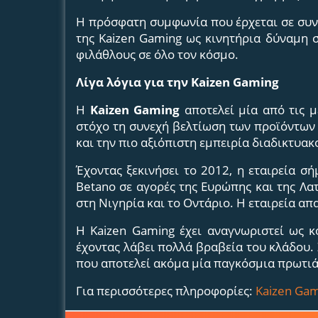
Η πρόσφατη συμφωνία που έρχεται σε συνέ
της Kaizen Gaming ως κινητήρια δύναμη 
φιλάθλους σε όλο τον κόσμο.
Λίγα λόγια για την Kaizen Gaming
H
Kaizen Gaming
αποτελεί μία από τις μ
στόχο τη συνεχή βελτίωση των προϊόντων 
και την πιο αξιόπιστη εμπειρία διαδικτυακ
Έχοντας ξεκινήσει το 2012, η εταιρεία σ
Betano σε αγορές της Ευρώπης και της Λα
στη Νιγηρία και το Οντάριο. Η εταιρεία α
Η Kaizen Gaming έχει αναγνωριστεί ως κ
έχοντας λάβει πολλά βραβεία του κλάδου.
που αποτελεί ακόμα μία παγκόσμια πρωτιά
Για περισσότερες πληροφορίες:
Kaizen Ga