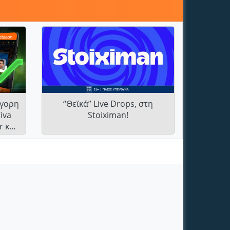
ήγορη
“Θεϊκά” Live Drops, στη
iva
Stoiximan!
 και