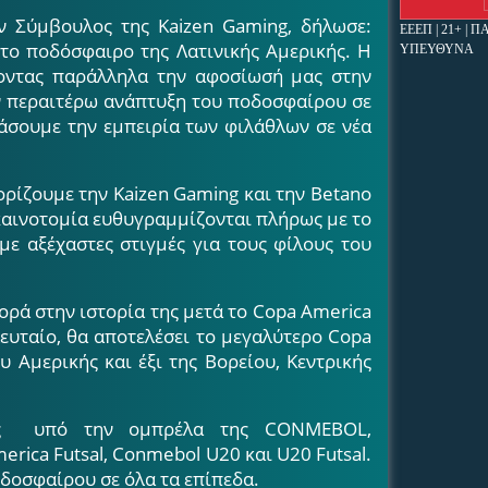
ν Σύμβουλος της Kaizen Gaming, δήλωσε:
ΕΕΕΠ | 21+ | Π
ο ποδόσφαιρο της Λατινικής Αμερικής. Η
ΥΠΕΥΘΥΝΑ
ζοντας παράλληλα την αφοσίωσή μας στην
ν περαιτέρω ανάπτυξη του ποδοσφαίρου σε
άσουμε την εμπειρία των φιλάθλων σε νέα
ρίζουμε την Kaizen Gaming και την Betano
καινοτομία ευθυγραμμίζονται πλήρως με το
ε αξέχαστες στιγμές για τους φίλους του
ορά στην ιστορία της μετά το Copa America
λευταίο, θα αποτελέσει το μεγαλύτερο Copa
 Αμερικής και έξι της Βορείου, Κεντρικής
εις υπό την ομπρέλα της CONMEBOL,
ica Futsal, Conmebol U20 και U20 Futsal.
δοσφαίρου σε όλα τα επίπεδα.