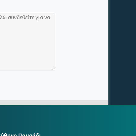
ύθυνο Παιχνίδι