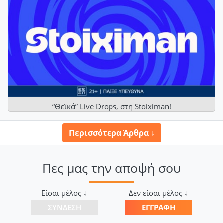
“Θεϊκά” Live Drops, στη Stoiximan!
Περισσότερα Άρθρα ↓
Πες μας την αποψή σου
Είσαι μέλος ↓
Δεν είσαι μέλος ↓
ΣΎΝΔΕΣΗ
ΕΓΓΡΑΦΉ