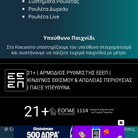
Συστήματα Ρουλέτας
Ρουλέτα Δωρεάν
Ρουλέτα Live
Υπεύθυνο Παιχνίδι
Στο Foxcasino υποστηρίζουμε τον υπεύθυνο στοιχηματισμό
και συστήνουμε να παίζετε τυχερά παιχνίδια με μέτρο.
21+ | ΑΡΜΟΔΙΟΣ ΡΥΘΜΙΣΤΗΣ ΕΕΕΠ |
ΚΙΝΔΥΝΟΣ ΕΘΙΣΜΟΥ & ΑΠΩΛΕΙΑΣ ΠΕΡΙΟΥΣΙΑΣ
|
ΠΑΙΞΕ ΥΠΕΥΘΥΝΑ
21+
@ Copyright 2026
Foxcasino
|
About us
|
Επικοινωνία
|
Θέσεις
Εργασίας
|
Όροι χρήσης