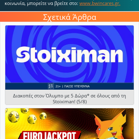
κοινωνία, μπορείτε να βρείτε στο:
www.bwincares.gr.
Σχετικά Άρθρα
Διακοπές στον Όλυμπο με 5 Δώρα* σε όλους από τη
Stoiximan! (5/8)