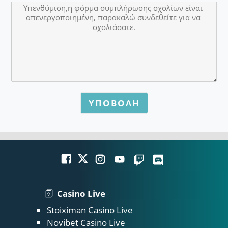
ΥΠΟΒΟΛΗ
Casino Live
Stoiximan Casino Live
Novibet Casino Live