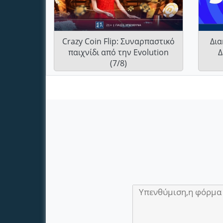
Crazy Coin Flip: Συναρπαστικό
Δια
παιχνίδι από την Evolution
Δ
(7/8)