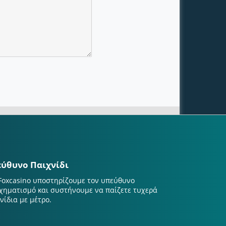
ύθυνο Παιχνίδι
Foxcasino υποστηρίζουμε τον υπεύθυνο
χηματισμό και συστήνουμε να παίζετε τυχερά
νίδια με μέτρο.