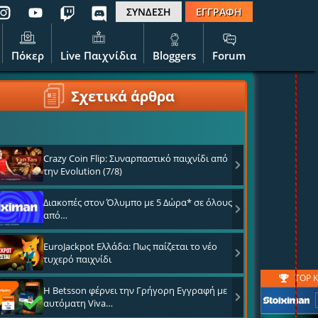
ΣΥΝΔΕΣΗ
ΕΓΓΡΑΦΗ
Πόκερ
Live Παιχνίδια
Bloggers
Forum
Σχετικά άρθρα
Crazy Coin Flip: Συναρπαστικό παιχνίδι από
την Evolution (7/8)
Διακοπές στον Όλυμπο με 5 Δώρα* σε όλους
από…
EuroJackpot Ελλάδα: Πως παίζεται το νέο
τυχερό παιχνίδι
TOP Κ
Η Betsson φέρνει την Γρήγορη Εγγραφή με
αυτόματη Viva…