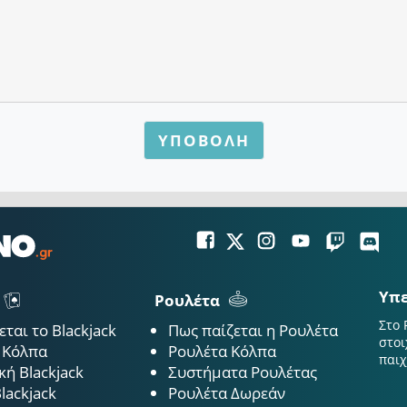
ΥΠΟΒΟΛΗ
Υπε
Ρουλέτα
Στο 
ται το Blackjack
Πως παίζεται η Ρουλέτα
στοι
k Κόλπα
Ρουλέτα Κόλπα
παιχ
κή Blackjack
Συστήματα Ρουλέτας
lackjack
Ρουλέτα Δωρεάν