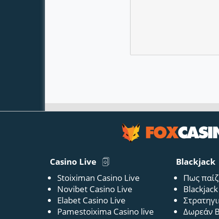
Casino Live
Βlackjack
Stoiximan Casino Live
Πως παίζε
Novibet Casino Live
Blackjac
Elabet Casino Live
Στρατηγι
Pamestoixima Casino live
Δωρεάν B