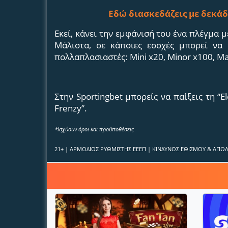
Εδώ διασκεδάζεις με δεκάδ
Εκεί, κάνει την εμφάνισή του ένα πλέγμα 
Μάλιστα, σε κάποιες εσοχές μπορεί να
πολλαπλασιαστές: Mini x20, Minor x100, Ma
Στην Sportingbet μπορείς να παίξεις τη “E
Frenzy”.
*Ισχύουν όροι και προϋποθέσεις
21+ | ΑΡΜΟΔΙΟΣ ΡΥΘΜΙΣΤΗΣ ΕΕΕΠ | ΚΙΝΔΥΝΟΣ ΕΘΙΣΜΟΥ & ΑΠΩΛΕ