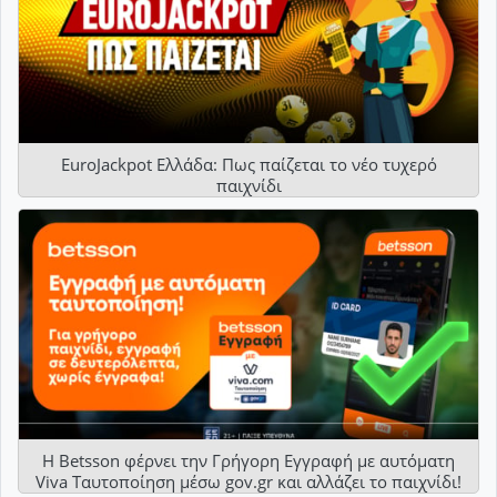
EuroJackpot Ελλάδα: Πως παίζεται το νέο τυχερό
παιχνίδι
Η Betsson φέρνει την Γρήγορη Εγγραφή με αυτόματη
Viva Ταυτοποίηση μέσω gov.gr και αλλάζει το παιχνίδι!