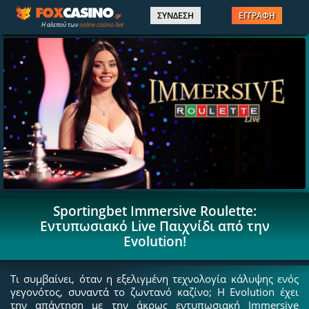
ΣΥΝΔΕΣΗ
ΕΓΓΡΑΦΗ
Η αλεπού των
online casino live
ΞΕΚΛΕΙΔΩΝΕΙΣ ΕΔΩ🔓
ΕΕΕΠ | 21+ | ΠΑΙΞΕ ΥΠΕΥΘΥΝΑ
Sportingbet Immersive Roulette:
Εντυπωσιακό Live Παιχνίδι από την
Evolution!
Τι συμβαίνει, όταν η εξελιγμένη τεχνολογία κάλυψης ενός
γεγονότος, συναντά το ζωντανό καζίνο; Η Evolution έχει
την απάντηση με την άκρως εντυπωσιακή Immersive