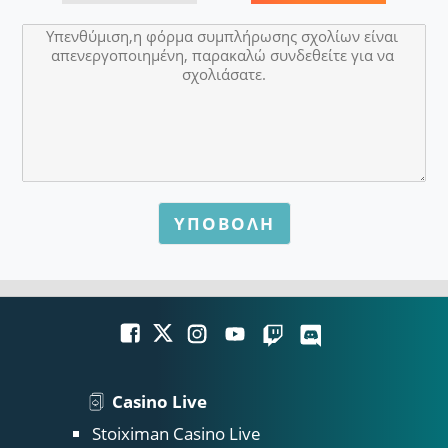
ΥΠΟΒΟΛΗ
Casino Live
Stoiximan Casino Live