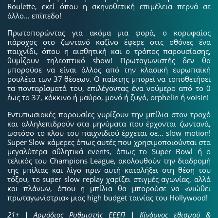
Roulette, εκεί όπου η σκηνοθετική επιμέλεια περνά σε
άλλο… επίπεδο!
Πρωτοπορώντας για ακόμα μια φορά, ο κορυφαίος
πάροχος στο ζωντανό καζίνο έφερε στις οθόνες ένα
παιχνίδι, όπου η αισθητική και ο τρόπος παρουσίασης,
θυμίζουν τηλεοπτικό show! Πρωταγωνιστής δεν θα
μπορούσε να είναι άλλος από την κλασική ευρωπαϊκή
ρουλέτα των 37 θέσεων. Ο παίκτης μπορεί να τοποθετήσει
τα πονταρίσματά του, επιλέγοντας ένα νούμερο από το 0
έως το 37, κόκκινο ή μαύρο, μονό ή ζυγό, orphelin ή voisin!
Εντυπωσιακές παρουσίες γυρίζουν την μπίλια στον τροχό
και αλληλεπιδρούν στα μηνύματα που έρχονται ζωντανά,
ωστόσο το κλου του παιχνιδιού έρχεται σε… slow motion!
Super Slow κάμερες όπως αυτές που χρησιμοποιούνται στα
μεγαλύτερα αθλητικά events, όπως το Super Bowl ή o
τελικός του Champions League, ακολουθούν την διαδρομή
της μπίλιας και λίγο πριν αυτή καταλήξει στη θέση του
τόξου, το super slow replay χαρίζει στιγμές αγωνίας, αλλά
και πλάνων, όπου η μπίλια θα μπορούσε να «νιώθει
πρωταγωνίστρια» μιας high budget ταινίας του Hollywood!
21+ | Αρμόδιος Ρυθμιστής ΕΕΕΠ | Κίνδυνος εθισμού &