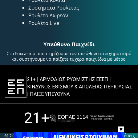
Συστήματα Ρουλέτας
Ρουλέτα Δωρεάν
Ρουλέτα Live
Υπεύθυνο Παιχνίδι
Στο Foxcasino υποστηρίζουμε τον υπεύθυνο στοιχηματισμό
και συστήνουμε να παίζετε τυχερά παιχνίδια με μέτρο.
21+ | ΑΡΜΟΔΙΟΣ ΡΥΘΜΙΣΤΗΣ ΕΕΕΠ |
ΚΙΝΔΥΝΟΣ ΕΘΙΣΜΟΥ & ΑΠΩΛΕΙΑΣ ΠΕΡΙΟΥΣΙΑΣ
|
ΠΑΙΞΕ ΥΠΕΥΘΥΝΑ
21+
@ Copyright 2026
Foxcasino
|
About us
|
Επικοινωνία
|
Θέσεις