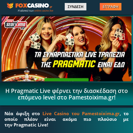
ΣΥΝΔΕΣΗ
ΕΓΓΡΑΦΗ
Η αλεπού των
online casino live
ΞΕΚΛΕΙΔΩΝΕΙΣ ΕΔΩ🔓
ΕΕΕΠ | 21+ | ΠΑΙΞΕ ΥΠΕΥΘΥΝΑ
H Pragmatic Live φέρνει την διασκέδαση στο
επόμενο level στο Pamestoixima.gr!
Νέα άφιξη στο
Live
Casino του
Pamestoixima.
gr
, το
οποίο πλέον είναι ακόμα πιο πλούσιο με
την
Pragmatic
Live!