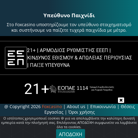
Υπεύθυνο Παιχνίδι
Στο Foxcasino υποστηρίζουμε τον υπεύθυνο στοιχηματισμό
και συστήνουμε να παίζετε τυχερά παιχνίδια με μέτρο.
21+ | ΑΡΜΟΔΙΟΣ ΡΥΘΜΙΣΤΗΣ ΕΕΕΠ |
ΚΙΝΔΥΝΟΣ ΕΘΙΣΜΟΥ & ΑΠΩΛΕΙΑΣ ΠΕΡΙΟΥΣΙΑΣ
|
ΠΑΙΞΕ ΥΠΕΥΘΥΝΑ
21+
@ Copyright 2026
Foxcasino
|
About us
|
Επικοινωνία
|
Θέσεις
Εργασίας
|
Όροι χρήσης
Ο ιστότοπος χρησιμοποιεί cookies 🍪 για να απολαμβάνετε την καλύτερη δυνατή
εμπειρία κατά την πλοήγησή σας. Επιλέγοντας ΑΠΟΔΟΧΗ συμφωνείτε να λαμβάνετε
19
όλα τα cookies.
ΑΠΟΔΟΧΗ
Μενού
Περιεχόμενα
Προσφορές*
Καζίνο Live