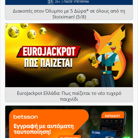
Διακοπές στον Όλυμπο με 5 Δώρα* σε όλους από τη
Stoiximan! (5/8)
EuroJackpot Ελλάδα: Πως παίζεται το νέο τυχερό
παιχνίδι