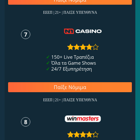
ΕΕΕΠ | 21+ | ΠΑΙΞΕ ΥΠΕΥΘΥΝΑ
7
150+ Live Τραπέζια
Όλα τα Game Shows
24/7 Εξυπηρέτηση
Παίξε Νόμιμα
ΕΕΕΠ | 21+ | ΠΑΙΞΕ ΥΠΕΥΘΥΝΑ
8