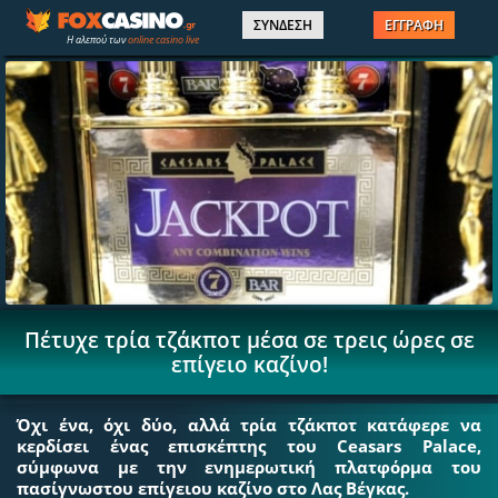
ΣΥΝΔΕΣΗ
ΕΓΓΡΑΦΗ
Η αλεπού των
online casino live
💎Σούπερ Προσφορά* ΕΔΩ
ΕΕΕΠ | 21+ | ΠΑΙΞΕ ΥΠΕΥΘΥΝΑ
Πέτυχε τρία τζάκποτ μέσα σε τρεις ώρες σε
επίγειο καζίνο!
Όχι ένα, όχι δύο, αλλά τρία τζάκποτ κατάφερε να
κερδίσει ένας επισκέπτης του Ceasars Palace,
σύμφωνα με την ενημερωτική πλατφόρμα του
πασίγνωστου επίγειου καζίνο στο Λας Βέγκας.