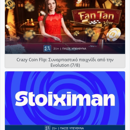
Crazy Coin Flip: Συναρπαστικό παιχνίδι από την
Evolution (7/8)