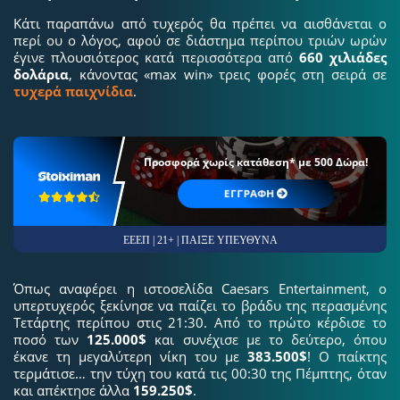
Κάτι παραπάνω από τυχερός θα πρέπει να αισθάνεται ο
περί ου ο λόγος, αφού σε διάστημα περίπου τριών ωρών
έγινε πλουσιότερος κατά περισσότερα από
660 χιλιάδες
δολάρια
, κάνοντας «max win» τρεις φορές στη σειρά σε
τυχερά παιχνίδια
.
Προσφορά χωρίς κατάθεση* με 500 Δώρα!
ΕΓΓΡΑΦΗ
ΕΕΕΠ | 21+ | ΠΑΙΞΕ ΥΠΕΥΘΥΝΑ
Όπως αναφέρει η ιστοσελίδα Caesars Entertainment, ο
υπερτυχερός ξεκίνησε να παίζει το βράδυ της περασμένης
Τετάρτης περίπου στις 21:30. Από το πρώτο κέρδισε το
ποσό των
125.000$
και συνέχισε με το δεύτερο, όπου
έκανε τη μεγαλύτερη νίκη του με
383.500$
! Ο παίκτης
τερμάτισε… την τύχη του κατά τις 00:30 της Πέμπτης, όταν
και απέκτησε άλλα
159.250$
.