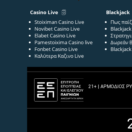
Casino Live
Βlackjack
Stoiximan Casino Live
Πως παίζε
Novibet Casino Live
Blackjac
Elabet Casino Live
Στρατηγι
Pamestoixima Casino live
Δωρεάν B
Fonbet Casino Live
Blackjack
Καλύτερα Καζινο Live
21+ | ΑΡΜΟΔΙΟΣ Ρ