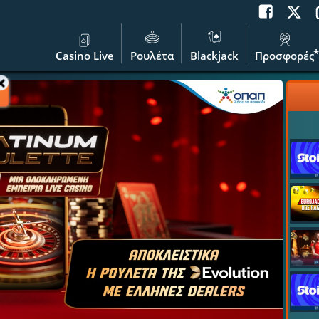
Casino Live
Ρουλέτα
Blackjack
Προσφορές