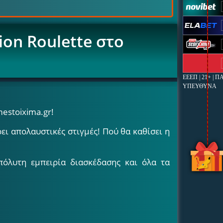
ion Roulette στο
ΕΕΕΠ | 21+ | Π
ΥΠΕΥΘΥΝΑ
mestoixima.gr
!
ει απολαυστικές στιγμές! Πού θα καθίσει η
πόλυτη εμπειρία διασκέδασης και όλα τα