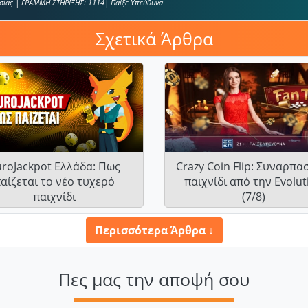
ουσίας | ΓΡΑΜΜΗ ΣΤΗΡΙΞΗΣ: 1114| Παίξε Υπεύθυνα
Σχετικά Άρθρα
uroJackpot Ελλάδα: Πως
Crazy Coin Flip: Συναρπαστικό
αίζεται το νέο τυχερό
παιχνίδι από την Evolut
παιχνίδι
(7/8)
Περισσότερα Άρθρα ↓
Πες μας την αποψή σου