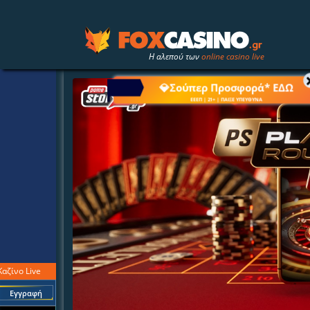
Η αλεπού των
online casino live
💎Σούπερ Προσφορά* ΕΔΩ
ΕΕΕΠ | 21+ | ΠΑΙΞΕ ΥΠΕΥΘΥΝΑ
αζίνο Live
Εγγραφή