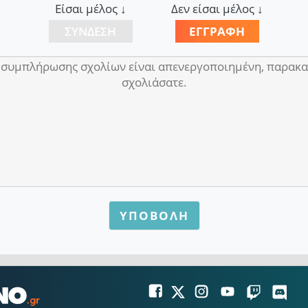
Είσαι μέλος ↓
Δεν είσαι μέλος ↓
ΣΎΝΔΕΣΗ
ΕΓΓΡΑΦΉ
ΥΠΟΒΟΛΗ