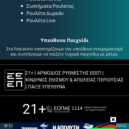
Συστήματα Ρουλέτας
Ρουλέτα Δωρεάν
Ρουλέτα Live
Υπεύθυνο Παιχνίδι
Στο Foxcasino υποστηρίζουμε τον υπεύθυνο στοιχηματισμό
και συστήνουμε να παίζετε τυχερά παιχνίδια με μέτρο.
21+ | ΑΡΜΟΔΙΟΣ ΡΥΘΜΙΣΤΗΣ ΕΕΕΠ |
ΚΙΝΔΥΝΟΣ ΕΘΙΣΜΟΥ & ΑΠΩΛΕΙΑΣ ΠΕΡΙΟΥΣΙΑΣ
|
ΠΑΙΞΕ ΥΠΕΥΘΥΝΑ
21+
@ Copyright 2026
Foxcasino
|
About us
|
Επικοινωνία
|
Θέσεις