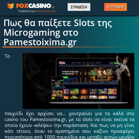
ΣΥΝΔΕΣΗ
ΕΓΓΡΑΦΗ
Η αλεπού των
online casino live
Πως θα παίξετε Slots της
ΞΕΚΛΕΙΔΩΝΕΙΣ ΕΔΩ🔓
ΕΕΕΠ | 21+ | ΠΑΙΞΕ ΥΠΕΥΘΥΝΑ
Microgaming στο
Pamestoixima.gr
Το
παιχνίδι έχει αρχίσει να… χοντραίνει για τα καλά στο
casino του Pamestoixima.gr, με τα slots να είναι εκείνα τα
οποία έχουν «κλέψει» την παράσταση. Και πως να μη γίνει
κάτι τέτοιο, όταν το αγαπημένο σου καζίνο προσφέρει
περισσότερα από 1000 παιχνίδια και μεταξύ αυτών μεγάλο