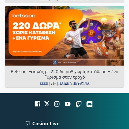
Betsson: Ξεκινάς με 220 δώρα* χωρίς κατάθεση + ένα
Γύρισμα στον τροχό
ΕΕΕΠ | 21+ | ΠΑΙΞΕ ΥΠΕΥΘΥΝΑ
Casino Live