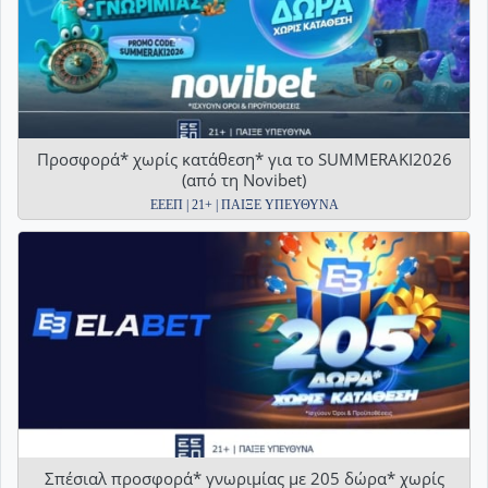
Προσφορά* χωρίς κατάθεση* για το SUMMERAKI2026
(από τη Novibet)
ΕΕΕΠ | 21+ | ΠΑΙΞΕ ΥΠΕΥΘΥΝΑ
Σπέσιαλ προσφορά* γνωριμίας με 205 δώρα* χωρίς