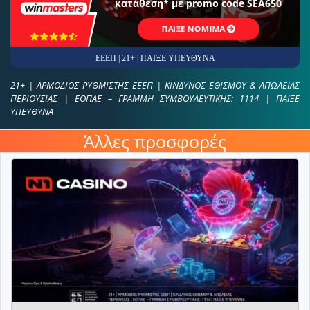
κατάθεση* με promo code SEA650
ΠΑΙΞΕ ΝΟΜΙΜΑ
ΕΕΕΠ | 21+ | ΠΑΙΞΕ ΥΠΕΥΘΥΝΑ
21+ | ΑΡΜΟΔΙΟΣ ΡΥΘΜΙΣΤΗΣ ΕΕΕΠ | ΚΙΝΔΥΝΟΣ ΕΘΙΣΜΟΥ & ΑΠΩΛΕΙΑΣ
ΠΕΡΙΟΥΣΙΑΣ | ΕΟΠΑΕ – ΓΡΑΜΜΗ ΣΥΜΒΟΥΛΕΥΤΙΚΗΣ: 1114 | ΠΑΙΞΕ
ΥΠΕΥΘΥΝΑ
Άλλες προσφορές