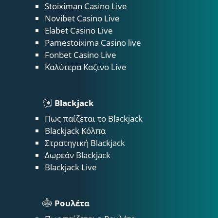
Stoiximan Casino Live
Novibet Casino Live
Elabet Casino Live
Pamestoixima Casino live
Fonbet Casino Live
Καλύτερα Καζινο Live
Βlackjack
Πως παίζεται το Blackjack
Blackjack Κόλπα
Στρατηγική Blackjack
Δωρεάν Blackjack
Blackjack Live
Ρουλέτα