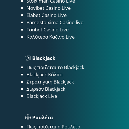
Stoiximan Casino Live
Novibet Casino Live
Elabet Casino Live
Pamestoixima Casino live
Fonbet Casino Live
Καλύτερα Καζινο Live
Βlackjack
Πως παίζεται το Blackjack
Blackjack Κόλπα
Στρατηγική Blackjack
Δωρεάν Blackjack
Blackjack Live
Ρουλέτα
Πως παίζεται η Ρουλέτα