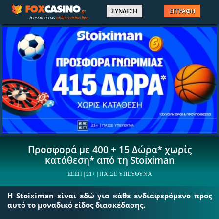
ΣΥΝΔΕΣΗ
ΕΓΓΡΑΦΗ
Η αλεπού των
online casino live
💎Αξίζει ένα κλικ
ΕΕΕΠ | 21+ | ΠΑΙΞΕ ΥΠΕΥΘΥΝΑ
Προσφορά με 400 + 15 Δώρα* χωρίς
κατάθεση* από τη Stoiximan
ΕΕΕΠ | 21+ | ΠΑΙΞΕ ΥΠΕΥΘΥΝΑ
Η Stoiximan είναι εδώ για κάθε ενδιαφερόμενο προς
αυτό το μοναδικό είδος διασκέδασης.