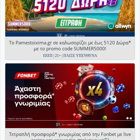
To Pamestoixima.gr σε καλωσορίζει με έως 5120 Δώρα*
με το promo code SUMMER5000!
ΕΕΕΠ | 21+ | ΠΑΙΞΕ ΥΠΕΥΘΥΝΑ
Τετραπλή προσφορά* γνωριμίας από την Fonbet με live