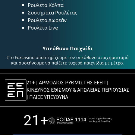
Ρουλέτα Κόλπα
Συστήματα Ρουλέτας
Ρουλέτα Δωρεάν
Ρουλέτα Live
Υπεύθυνο Παιχνίδι
Στο Foxcasino υποστηρίζουμε τον υπεύθυνο στοιχηματισμό
και συστήνουμε να παίζετε τυχερά παιχνίδια με μέτρο.
21+ | ΑΡΜΟΔΙΟΣ ΡΥΘΜΙΣΤΗΣ ΕΕΕΠ |
ΚΙΝΔΥΝΟΣ ΕΘΙΣΜΟΥ & ΑΠΩΛΕΙΑΣ ΠΕΡΙΟΥΣΙΑΣ
|
ΠΑΙΞΕ ΥΠΕΥΘΥΝΑ
21+