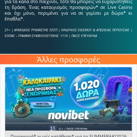
για τα καλά στο παιχνίδι, τότε θα μπορείς να ευχαριστηθείς
τη δράση. Ένας καταιγισμός προσφορών* σε Live Casino
και όχι μόνο, περιμένει για να σε γεμίσει με δώρα* κι
έπαθλα*.
21+ | ΑΡΜΟΔΙΟΣ ΡΥΘΜΙΣΤΗΣ ΕΕΕΠ | ΚΙΝΔΥΝΟΣ ΕΘΙΣΜΟΥ & ΑΠΩΛΕΙΑΣ ΠΕΡΙΟΥΣΙΑΣ |
ΕΟΠΑΕ – ΓΡΑΜΜΗ ΣΥΜΒΟΥΛΕΥΤΙΚΗΣ: 1114 | ΠΑΙΞΕ ΥΠΕΥΘΥΝΑ
Άλλες προσφορές
Προσφορά* χωρίς κατάθεση* για το SUMMERAKI2026