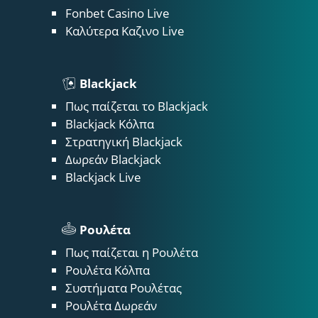
Fonbet Casino Live
Καλύτερα Καζινο Live
Βlackjack
Πως παίζεται το Blackjack
Blackjack Κόλπα
Στρατηγική Blackjack
Δωρεάν Blackjack
Blackjack Live
Ρουλέτα
Πως παίζεται η Ρουλέτα
Ρουλέτα Κόλπα
Συστήματα Ρουλέτας
Ρουλέτα Δωρεάν