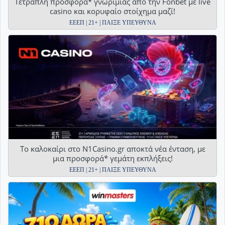
Τετραπλή προσφορά* γνωριμίας από την Fonbet με live
casino και κορυφαίο στοίχημα μαζί!
ΕΕΕΠ | 21+ | ΠΑΙΞΕ ΥΠΕΥΘΥΝΑ
Το καλοκαίρι στο N1Casino.gr αποκτά νέα ένταση, με
μια προσφορά* γεμάτη εκπλήξεις!
ΕΕΕΠ | 21+ | ΠΑΙΞΕ ΥΠΕΥΘΥΝΑ