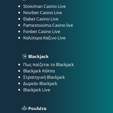
Stoiximan Casino Live
Novibet Casino Live
Elabet Casino Live
Pamestoixima Casino live
Fonbet Casino Live
Καλύτερα Καζινο Live
Βlackjack
Πως παίζεται το Blackjack
Blackjack Κόλπα
Στρατηγική Blackjack
Δωρεάν Blackjack
Blackjack Live
Ρουλέτα