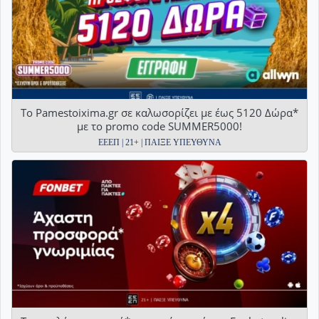
To Pamestoixima.gr σε καλωσορίζει με έως 5120 Δώρα*
με το promo code SUMMER5000!
ΕΕΕΠ | 21+ | ΠΑΙΞΕ ΥΠΕΥΘΥΝΑ