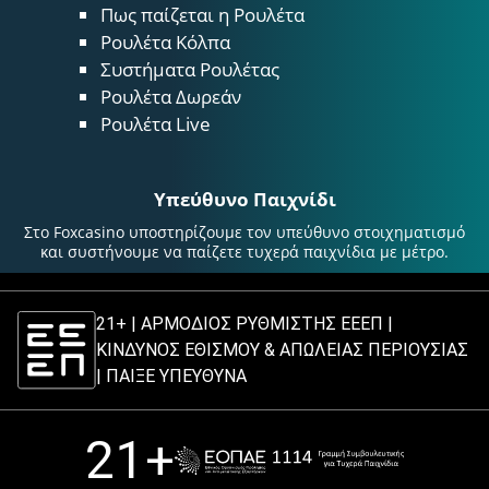
Πως παίζεται η Ρουλέτα
Ρουλέτα Κόλπα
Συστήματα Ρουλέτας
Ρουλέτα Δωρεάν
Ρουλέτα Live
Υπεύθυνο Παιχνίδι
Στο Foxcasino υποστηρίζουμε τον υπεύθυνο στοιχηματισμό
και συστήνουμε να παίζετε τυχερά παιχνίδια με μέτρο.
21+ | ΑΡΜΟΔΙΟΣ ΡΥΘΜΙΣΤΗΣ ΕΕΕΠ |
ΚΙΝΔΥΝΟΣ ΕΘΙΣΜΟΥ & ΑΠΩΛΕΙΑΣ ΠΕΡΙΟΥΣΙΑΣ
|
ΠΑΙΞΕ ΥΠΕΥΘΥΝΑ
21+