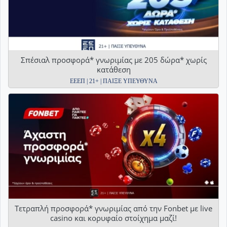
Σπέσιαλ προσφορά* γνωριμίας με 205 δώρα* χωρίς
κατάθεση
ΕΕΕΠ | 21+ | ΠΑΙΞΕ ΥΠΕΥΘΥΝΑ
Τετραπλή προσφορά* γνωριμίας από την Fonbet με live
casino και κορυφαίο στοίχημα μαζί!