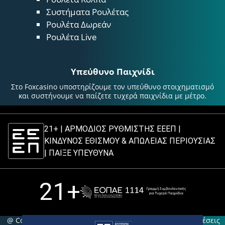
Συστήματα Ρουλέτας
Ρουλέτα Δωρεάν
Ρουλέτα Live
Υπεύθυνο Παιχνίδι
Στο Foxcasino υποστηρίζουμε τον υπεύθυνο στοιχηματισμό
και συστήνουμε να παίζετε τυχερά παιχνίδια με μέτρο.
21+ | ΑΡΜΟΔΙΟΣ ΡΥΘΜΙΣΤΗΣ ΕΕΕΠ |
ΚΙΝΔΥΝΟΣ ΕΘΙΣΜΟΥ & ΑΠΩΛΕΙΑΣ ΠΕΡΙΟΥΣΙΑΣ
|
ΠΑΙΞΕ ΥΠΕΥΘΥΝΑ
21+
@ Copyright 2026
Foxcasino
|
About us
|
Επικοινωνία
|
Θέσεις