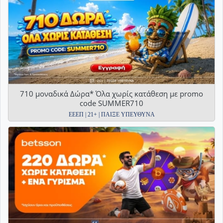
710 μοναδικά Δώρα* Όλα χωρίς κατάθεση με promo
code SUMMER710
ΕΕΕΠ | 21+ | ΠΑΙΞΕ ΥΠΕΥΘΥΝΑ