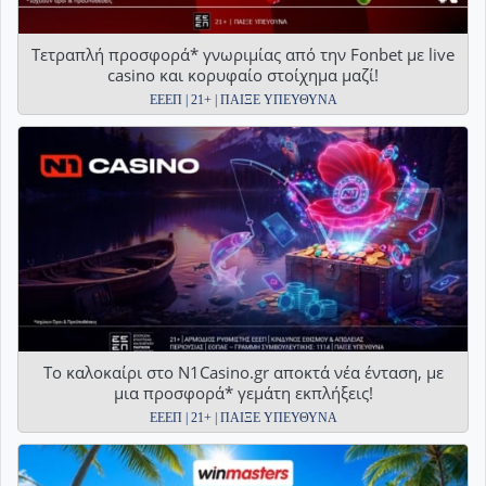
Τετραπλή προσφορά* γνωριμίας από την Fonbet με live
casino και κορυφαίο στοίχημα μαζί!
ΕΕΕΠ | 21+ | ΠΑΙΞΕ ΥΠΕΥΘΥΝΑ
Το καλοκαίρι στο N1Casino.gr αποκτά νέα ένταση, με
μια προσφορά* γεμάτη εκπλήξεις!
ΕΕΕΠ | 21+ | ΠΑΙΞΕ ΥΠΕΥΘΥΝΑ