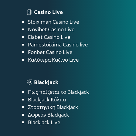
Casino Live
Stoiximan Casino Live
Novibet Casino Live
Elabet Casino Live
Pamestoixima Casino live
Fonbet Casino Live
Καλύτερα Καζινο Live
Βlackjack
Πως παίζεται το Blackjack
Blackjack Κόλπα
Στρατηγική Blackjack
Δωρεάν Blackjack
Blackjack Live