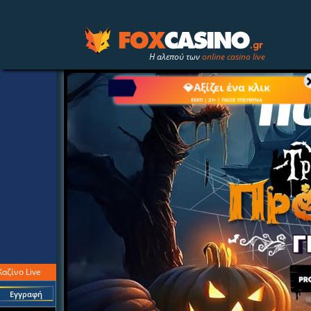
Η αλεπού των
online casino live
💎Αξίζει ένα κλικ
ΕΕΕΠ | 21+ | ΠΑΙΞΕ ΥΠΕΥΘΥΝΑ
αζίνο Live
Εγγραφή