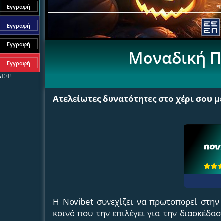
Εγγραφή
Εγγραφή
Εγγραφή
Μοναδική Π
Εγγραφή
ΠΑΙΞΕ
Ατελείωτες δυνατότητες στο χέρι σου μ
Η Novibet συνεχίζει να πρωτοπορεί στη
κοινό που την επιλέγει για την διασκέδ