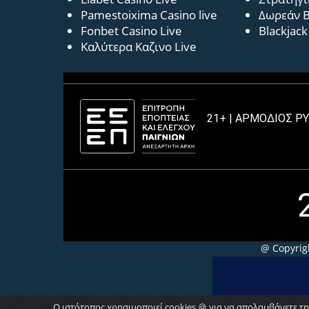
Pamestoixima Casino live
Δωρεάν B
Fonbet Casino Live
Blackjack
Καλύτερα Καζινο Live
21+ | ΑΡΜΟΔΙΟΣ Ρ
@ Copyrig
Ο ιστότοπος χρησιμοποιεί cookies 🍪 για να απολαμβάνετε τ