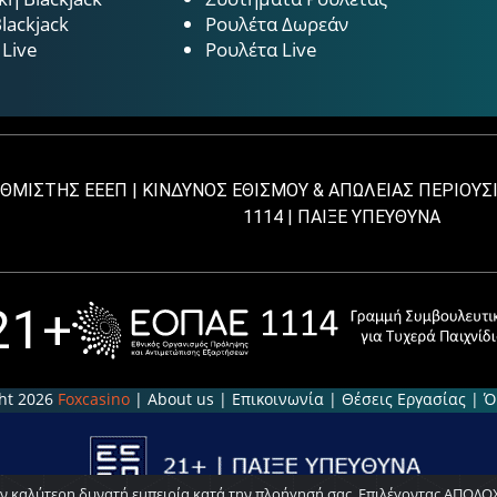
lackjack
Ρουλέτα Δωρεάν
 Live
Ρουλέτα Live
ΥΘΜΙΣΤΗΣ ΕΕΕΠ | ΚΙΝΔΥΝΟΣ ΕΘΙΣΜΟΥ & ΑΠΩΛΕΙΑΣ ΠΕΡΙΟΥΣΙ
1114 |
ΠΑΙΞΕ ΥΠΕΥΘΥΝΑ
21+
ht 2026
Foxcasino
|
About us
|
Επικοινωνία
|
Θέσεις Εργασίας
|
Ό
ην καλύτερη δυνατή εμπειρία κατά την πλοήγησή σας. Επιλέγοντας ΑΠΟΔΟ