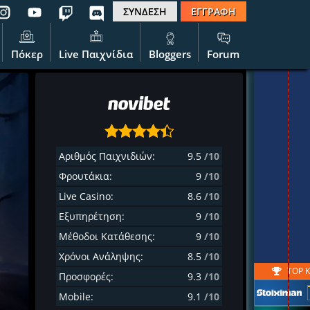
ΣΥΝΔΕΣΗ
ΕΓΓΡΑΦΗ
Πόκερ
Live Παιχνίδια
Bloggers
Forum
Αριθμός Παιχνιδιών:
9.5
/10
Φρουτάκια:
9
/10
Live Casino:
8.6
/10
Εξυπηρέτηση:
9
/10
Μέθοδοι Κατάθεσης:
9
/10
Χρόνοι Ανάληψης:
8.5
/10
TOP Κ
Προσφορές:
9.3
/10
Mobile:
9.1
/10