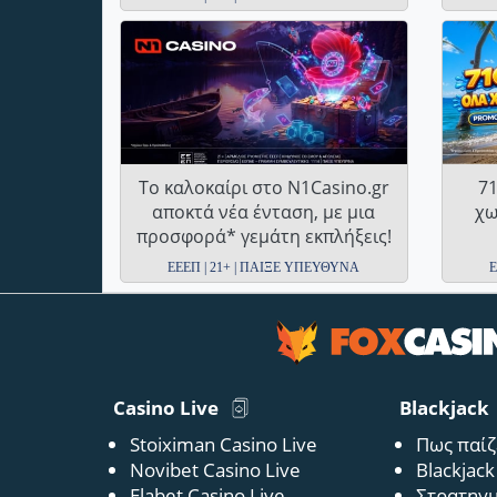
Το καλοκαίρι στο N1Casino.gr
7
αποκτά νέα ένταση, με μια
χω
προσφορά* γεμάτη εκπλήξεις!
ΕΕΕΠ | 21+ | ΠΑΙΞΕ ΥΠΕΥΘΥΝΑ
Ε
Casino Live
Βlackjack
Stoiximan Casino Live
Πως παίζε
Novibet Casino Live
Blackjac
Elabet Casino Live
Στρατηγι