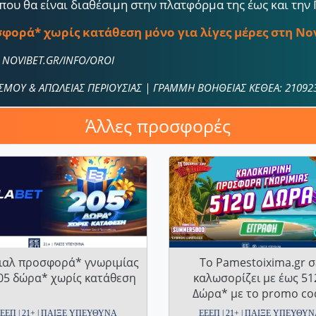
 που θα είναι διαθέσιμη στην πλατφόρμα της έως και την
φορά* χωρίς κατάθεση μόνο για λίγες μέρες στη Nov
 NOVIBET.GR/INFO/OROI
ΣΜΟΥ & ΑΠΩΛΕΙΑΣ ΠΕΡΙΟΥΣΙΑΣ | ΓΡΑΜΜΗ ΒΟΗΘΕΙΑΣ ΚΕΘΕΑ: 21092
Άλλες προσφορές
ιαλ προσφορά* γνωριμίας
To Pamestoixima.gr σ
05 δώρα* χωρίς κατάθεση
καλωσορίζει με έως 51
Δώρα* με το promo co
SUMMER5000!
ΕΕΠ | 21+ | ΠΑΙΞΕ ΥΠΕΥΘΥΝΑ
ΕΕΕΠ | 21+ | ΠΑΙΞΕ ΥΠΕΥΘΥ