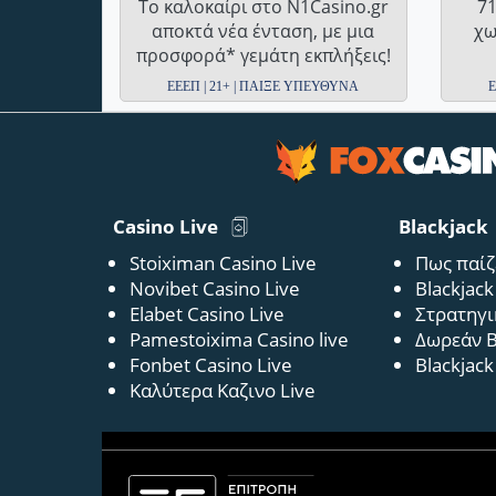
Το καλοκαίρι στο N1Casino.gr
7
αποκτά νέα ένταση, με μια
χω
προσφορά* γεμάτη εκπλήξεις!
ΕΕΕΠ | 21+ | ΠΑΙΞΕ ΥΠΕΥΘΥΝΑ
Ε
Casino Live
Βlackjack
Stoiximan Casino Live
Πως παίζε
Novibet Casino Live
Blackjac
Elabet Casino Live
Στρατηγι
Pamestoixima Casino live
Δωρεάν B
Fonbet Casino Live
Blackjack
Καλύτερα Καζινο Live