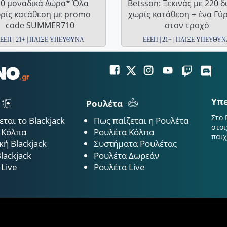
10 μοναδικά Δώρα* Όλα
Betsson: Ξεκινάς με 220 
ρίς κατάθεση με promo
χωρίς κατάθεση + ένα Γύ
code SUMMER710
στον τροχό
ΕΕΠ | 21+ | ΠΑΙΞΕ ΥΠΕΥΘΥΝΑ
ΕΕΕΠ | 21+ | ΠΑΙΞΕ ΥΠΕΥΘΥ
Υπε
Ρουλέτα
Στο 
ται το Blackjack
Πως παίζεται η Ρουλέτα
στοι
k Κόλπα
Ρουλέτα Κόλπα
παιχ
κή Blackjack
Συστήματα Ρουλέτας
lackjack
Ρουλέτα Δωρεάν
 Live
Ρουλέτα Live