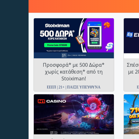
Προσφορά* με 500 Δώρα*
Σπέσ
χωρίς κατάθεση* από τη
με 2
Stoiximan!
ΕΕΕΠ | 21+ | ΠΑΙΞΕ ΥΠΕΥΘΥΝΑ
Ε