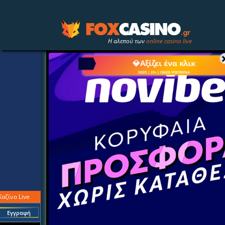
Η αλεπού των
online casino live
💎Αξίζει ένα κλικ
ΕΕΕΠ | 21+ | ΠΑΙΞΕ ΥΠΕΥΘΥΝΑ
αζίνο Live
Εγγραφή