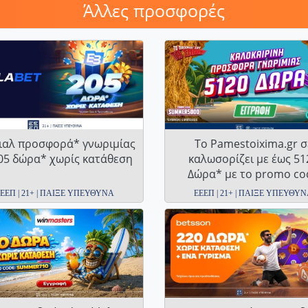
Άλλες προσφορές
ιαλ προσφορά* γνωριμίας
To Pamestoixima.gr σ
05 δώρα* χωρίς κατάθεση
καλωσορίζει με έως 51
Δώρα* με το promo co
SUMMER5000!
ΕΕΠ | 21+ | ΠΑΙΞΕ ΥΠΕΥΘΥΝΑ
ΕΕΕΠ | 21+ | ΠΑΙΞΕ ΥΠΕΥΘΥ