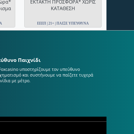
δώρα*
ΕΚΤΑΚΤΗ ΠΡΟΣΦΟΡΑ* ΧΩΡΙΣ
ρισμα
ΚΑΤΑΘΕΣΗ
ΝΑ
ΕΕΕΠ | 21+ | ΠΑΙΞΕ ΥΠΕΥΘΥΝΑ
ύθυνο Παιχνίδι
Foxcasino υποστηρίζουμε τον υπεύθυνο
χηματισμό και συστήνουμε να παίζετε τυχερά
νίδια με μέτρο.