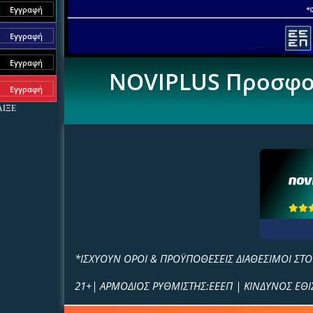
Εγγραφή
Εγγραφή
Εγγραφή
ΝOVIPLUS Προσφορ
Εγγραφή
ΠΑΙΞΕ
*ΙΣΧΥΟΥΝ ΟΡΟΙ & ΠΡΟΫΠΟΘΕΣΕΙΣ ΔΙΑΘΕΣΙΜΟΙ ΣΤΟ
21+| ΑΡΜΟΔΙΟΣ ΡΥΘΜΙΣΤΗΣ:ΕΕΕΠ | ΚΙΝΔΥΝΟΣ ΕΘΙ