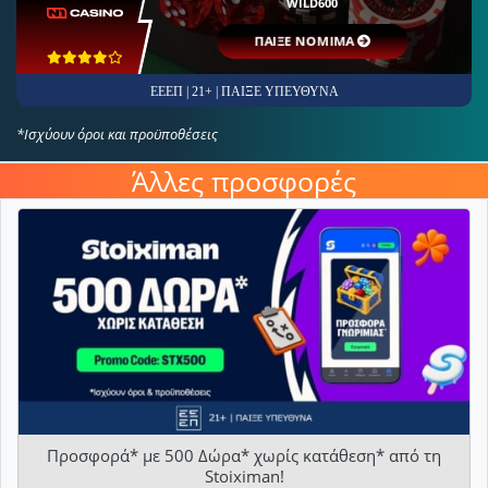
WILD600
ΠΑΙΞΕ ΝΟΜΙΜΑ
ΕΕΕΠ | 21+ | ΠΑΙΞΕ ΥΠΕΥΘΥΝΑ
*Ισχύουν όροι και προϋποθέσεις
Άλλες προσφορές
Προσφορά* με 500 Δώρα* χωρίς κατάθεση* από τη
Stoiximan!