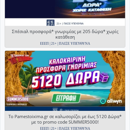
Σπέσιαλ προσφορά* γνωριμίας με 205 δώρα* χωρίς
κατάθεση
ΕΕΕΠ | 21+ | ΠΑΙΞΕ ΥΠΕΥΘΥΝΑ
To Pamestoixima.gr σε καλωσορίζει με έως 5120 Δώρα*
με το promo code SUMMER5000!
ΕΕΕΠ | 21+ | ΠΑΙΞΕ ΥΠΕΥΘΥΝΑ