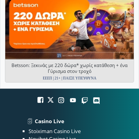
Betsson: Ξεκινάς με 220 δώρα* χωρίς κατάθεση + ένα
Γύρισμα στον τροχό
ΕΕΕΠ | 21+ | ΠΑΙΞΕ ΥΠΕΥΘΥΝΑ
Casino Live
Stoiximan Casino Live
Novibet Casino Live