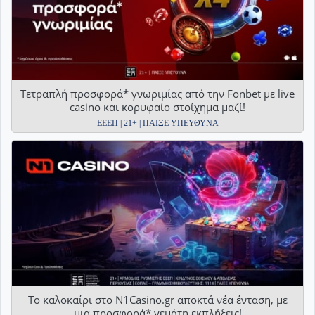
Τετραπλή προσφορά* γνωριμίας από την Fonbet με live
casino και κορυφαίο στοίχημα μαζί!
ΕΕΕΠ | 21+ | ΠΑΙΞΕ ΥΠΕΥΘΥΝΑ
Το καλοκαίρι στο N1Casino.gr αποκτά νέα ένταση, με
μια προσφορά* γεμάτη εκπλήξεις!