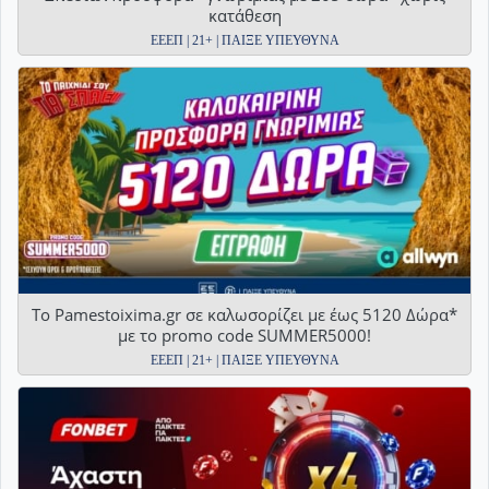
κατάθεση
ΕΕΕΠ | 21+ | ΠΑΙΞΕ ΥΠΕΥΘΥΝΑ
To Pamestoixima.gr σε καλωσορίζει με έως 5120 Δώρα*
με το promo code SUMMER5000!
ΕΕΕΠ | 21+ | ΠΑΙΞΕ ΥΠΕΥΘΥΝΑ