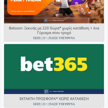
Betsson: Ξεκινάς με 220 δώρα* χωρίς κατάθεση + ένα
Γύρισμα στον τροχό
ΕΕΕΠ | 21+ | ΠΑΙΞΕ ΥΠΕΥΘΥΝΑ
ΕΚΤΑΚΤΗ ΠΡΟΣΦΟΡΑ* ΧΩΡΙΣ ΚΑΤΑΘΕΣΗ
ΕΕΕΠ | 21+ | ΠΑΙΞΕ ΥΠΕΥΘΥΝΑ