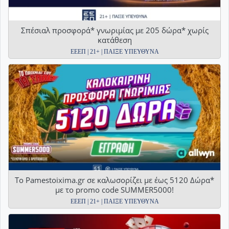
Σπέσιαλ προσφορά* γνωριμίας με 205 δώρα* χωρίς
κατάθεση
ΕΕΕΠ | 21+ | ΠΑΙΞΕ ΥΠΕΥΘΥΝΑ
To Pamestoixima.gr σε καλωσορίζει με έως 5120 Δώρα*
με το promo code SUMMER5000!
ΕΕΕΠ | 21+ | ΠΑΙΞΕ ΥΠΕΥΘΥΝΑ