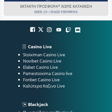
ΕΚΤΑΚΤΗ ΠΡΟΣΦΟΡΑ* ΧΩΡΙΣ ΚΑΤΑΘΕΣΗ
ΕΕΕΠ | 21+ | ΠΑΙΞΕ ΥΠΕΥΘΥΝΑ
Casino Live
Stoiximan Casino Live
Novibet Casino Live
Elabet Casino Live
Pamestoixima Casino live
Fonbet Casino Live
Καλύτερα Καζινο Live
Βlackjack