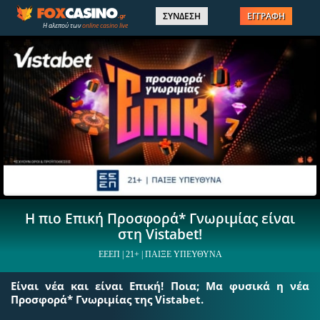
ΣΥΝΔΕΣΗ
ΕΓΓΡΑΦΗ
Η αλεπού των
online casino live
💎Σούπερ Προσφορά* ΕΔΩ
ΕΕΕΠ | 21+ | ΠΑΙΞΕ ΥΠΕΥΘΥΝΑ
Η πιο Επική Προσφορά* Γνωριμίας είναι
στη Vistabet!
ΕΕΕΠ | 21+ | ΠΑΙΞΕ ΥΠΕΥΘΥΝΑ
Είναι νέα και είναι Επική! Ποια; Μα φυσικά η νέα
Προσφορά* Γνωριμίας της Vistabet.