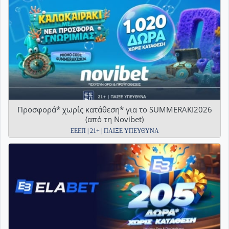
Προσφορά* χωρίς κατάθεση* για το SUMMERAKI2026
(από τη Novibet)
ΕΕΕΠ | 21+ | ΠΑΙΞΕ ΥΠΕΥΘΥΝΑ