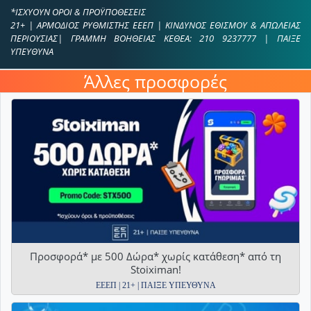
*ΙΣΧΥΟΥΝ ΟΡΟΙ & ΠΡΟΫΠΟΘΕΣΕΙΣ
21+ | ΑΡΜΟΔΙΟΣ ΡΥΘΜΙΣΤΗΣ ΕΕΕΠ | ΚΙΝΔΥΝΟΣ ΕΘΙΣΜΟΥ & ΑΠΩΛΕΙΑΣ
ΠΕΡΙΟΥΣΙΑΣ| ΓΡΑΜΜΗ ΒΟΗΘΕΙΑΣ ΚΕΘΕΑ: 210 9237777 | ΠΑΙΞΕ
ΥΠΕΥΘΥΝΑ
Άλλες προσφορές
Προσφορά* με 500 Δώρα* χωρίς κατάθεση* από τη
Stoiximan!
ΕΕΕΠ | 21+ | ΠΑΙΞΕ ΥΠΕΥΘΥΝΑ