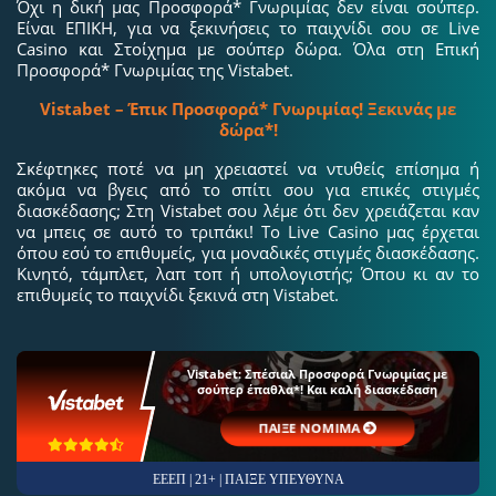
Όχι η δική μας Προσφορά* Γνωριμίας δεν είναι σούπερ.
Είναι ΕΠΙΚΗ, για να ξεκινήσεις το παιχνίδι σου σε Live
Casino και Στοίχημα με σούπερ δώρα. Όλα στη Επική
Προσφορά* Γνωριμίας της Vistabet.
Vistabet – Έπικ Προσφορά* Γνωριμίας! Ξεκινάς με
δώρα*!
Σκέφτηκες ποτέ να μη χρειαστεί να ντυθείς επίσημα ή
ακόμα να βγεις από το σπίτι σου για επικές στιγμές
διασκέδασης; Στη Vistabet σου λέμε ότι δεν χρειάζεται καν
να μπεις σε αυτό το τριπάκι! Το Live Casino μας έρχεται
όπου εσύ το επιθυμείς, για μοναδικές στιγμές διασκέδασης.
Κινητό, τάμπλετ, λαπ τοπ ή υπολογιστής; Όπου κι αν το
επιθυμείς το παιχνίδι ξεκινά στη Vistabet.
Vistabet: Σπέσιαλ Προσφορά Γνωριμίας με
σούπερ έπαθλα*! Και καλή διασκέδαση
ΠΑΙΞΕ ΝΟΜΙΜΑ
ΕΕΕΠ | 21+ | ΠΑΙΞΕ ΥΠΕΥΘΥΝΑ