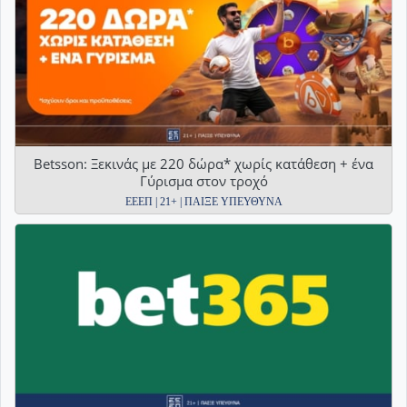
Betsson: Ξεκινάς με 220 δώρα* χωρίς κατάθεση + ένα
Γύρισμα στον τροχό
ΕΕΕΠ | 21+ | ΠΑΙΞΕ ΥΠΕΥΘΥΝΑ