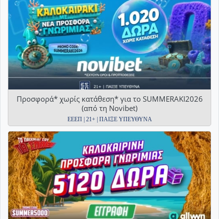
Προσφορά* χωρίς κατάθεση* για το SUMMERAKI2026
(από τη Novibet)
ΕΕΕΠ | 21+ | ΠΑΙΞΕ ΥΠΕΥΘΥΝΑ