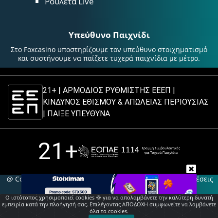
Ρουλέτα Live
Υπεύθυνο Παιχνίδι
Στο Foxcasino υποστηρίζουμε τον υπεύθυνο στοιχηματισμό
και συστήνουμε να παίζετε τυχερά παιχνίδια με μέτρο.
21+ | ΑΡΜΟΔΙΟΣ ΡΥΘΜΙΣΤΗΣ ΕΕΕΠ |
ΚΙΝΔΥΝΟΣ ΕΘΙΣΜΟΥ & ΑΠΩΛΕΙΑΣ ΠΕΡΙΟΥΣΙΑΣ
|
ΠΑΙΞΕ ΥΠΕΥΘΥΝΑ
21+
@ Copyright 2026
Foxcasino
|
About us
|
Επικοινωνία
|
Θέσεις
Εργασίας
|
Όροι χρήσης
Ο ιστότοπος χρησιμοποιεί cookies 🍪 για να απολαμβάνετε την καλύτερη δυνατή
εμπειρία κατά την πλοήγησή σας. Επιλέγοντας ΑΠΟΔΟΧΗ συμφωνείτε να λαμβάνετε
19
όλα τα cookies.