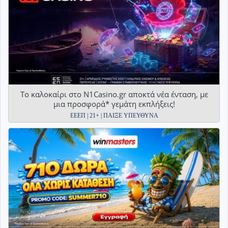
Το καλοκαίρι στο N1Casino.gr αποκτά νέα ένταση, με
μια προσφορά* γεμάτη εκπλήξεις!
ΕΕΕΠ | 21+ | ΠΑΙΞΕ ΥΠΕΥΘΥΝΑ