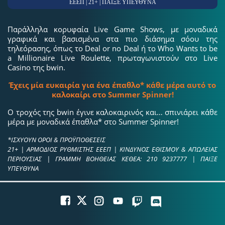
ΕΕΕΠ | 21+ | ΠΑΙΞΕ ΥΠΕΥΘΥΝΑ
Παράλληλα κορυφαία Live Game Shows, με μοναδικά
γραφικά και βασισμένα στα πιο διάσημα σόου της
τηλεόρασης, όπως το Deal or no Deal ή το Who Wants to be
a Millionaire Live Roulette, πρωταγωνιστούν στο Live
Casino της bwin.
Έχεις μία ευκαιρία για ένα έπαθλο* κάθε μέρα αυτό το
καλοκαίρι στο Summer Spinner!
Ο τροχός της bwin έγινε καλοκαιρινός και… σπινιάρει κάθε
μέρα με μοναδικά έπαθλα* στο Summer Spinner!
*ΙΣΧΥΟΥΝ ΟΡΟΙ & ΠΡΟΫΠΟΘΕΣΕΙΣ
21+ | ΑΡΜΟΔΙΟΣ ΡΥΘΜΙΣΤΗΣ ΕΕΕΠ | ΚΙΝΔΥΝΟΣ ΕΘΙΣΜΟΥ & ΑΠΩΛΕΙΑΣ
ΠΕΡΙΟΥΣΙΑΣ | ΓΡΑΜΜΗ ΒΟΗΘΕΙΑΣ ΚΕΘΕΑ: 210 9237777 | ΠΑΙΞΕ
ΥΠΕΥΘΥΝΑ