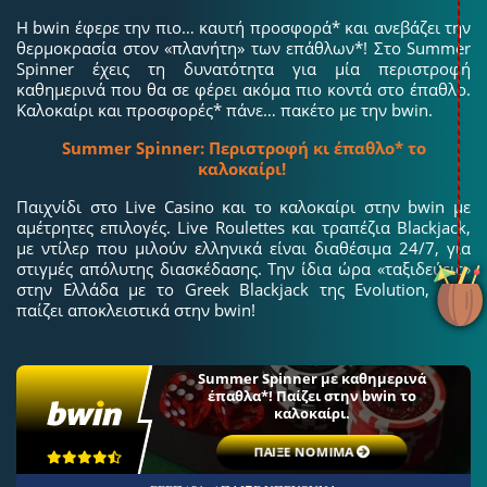
Η bwin έφερε την πιο… καυτή προσφορά* και ανεβάζει την
θερμοκρασία στον «πλανήτη» των επάθλων*! Στο Summer
Spinner έχεις τη δυνατότητα για μία περιστροφή
καθημερινά που θα σε φέρει ακόμα πιο κοντά στο έπαθλο.
Καλοκαίρι και προσφορές* πάνε… πακέτο με την bwin.
Summer Spinner: Περιστροφή κι έπαθλο* το
καλοκαίρι!
Παιχνίδι στο Live Casino και το καλοκαίρι στην bwin με
αμέτρητες επιλογές. Live Roulettes και τραπέζια Blackjack,
με ντίλερ που μιλούν ελληνικά είναι διαθέσιμα 24/7, για
στιγμές απόλυτης διασκέδασης. Την ίδια ώρα «ταξιδεύεις»
στην Ελλάδα με το Greek Blackjack της Evolution, που
παίζει αποκλειστικά στην bwin!
Summer Spinner με καθημερινά
έπαθλα*! Παίζει στην bwin το
καλοκαίρι.
ΠΑΙΞΕ ΝΟΜΙΜΑ