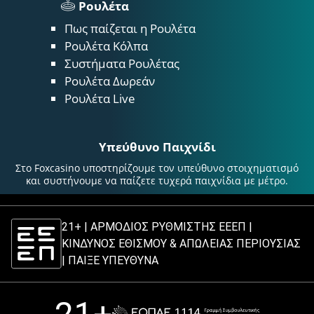
Ρουλέτα
Πως παίζεται η Ρουλέτα
Ρουλέτα Κόλπα
Συστήματα Ρουλέτας
Ρουλέτα Δωρεάν
Ρουλέτα Live
Υπεύθυνο Παιχνίδι
Στο Foxcasino υποστηρίζουμε τον υπεύθυνο στοιχηματισμό
και συστήνουμε να παίζετε τυχερά παιχνίδια με μέτρο.
21+ | ΑΡΜΟΔΙΟΣ ΡΥΘΜΙΣΤΗΣ ΕΕΕΠ |
ΚΙΝΔΥΝΟΣ ΕΘΙΣΜΟΥ & ΑΠΩΛΕΙΑΣ ΠΕΡΙΟΥΣΙΑΣ
|
ΠΑΙΞΕ ΥΠΕΥΘΥΝΑ