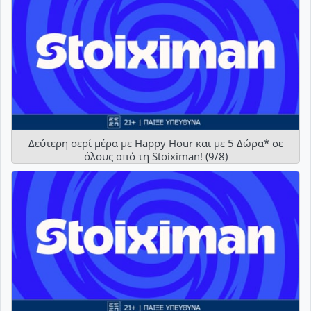
Δεύτερη σερί μέρα με Happy Hour και με 5 Δώρα* σε
όλους από τη Stoiximan! (9/8)