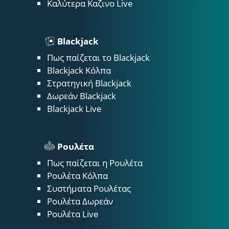
Καλύτερα Καζινο Live
Βlackjack
Πως παίζεται το Blackjack
Blackjack Κόλπα
Στρατηγική Blackjack
Δωρεάν Blackjack
Blackjack Live
Ρουλέτα
Πως παίζεται η Ρουλέτα
Ρουλέτα Κόλπα
Συστήματα Ρουλέτας
Ρουλέτα Δωρεάν
Ρουλέτα Live