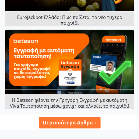
EuroJackpot Ελλάδα: Πως παίζεται το νέο τυχερό
παιχνίδι
Η Betsson φέρνει την Γρήγορη Εγγραφή με αυτόματη
Viva Ταυτοποίηση μέσω gov.gr και αλλάζει το παιχνίδι!
Περισσότερα Άρθρα ↓