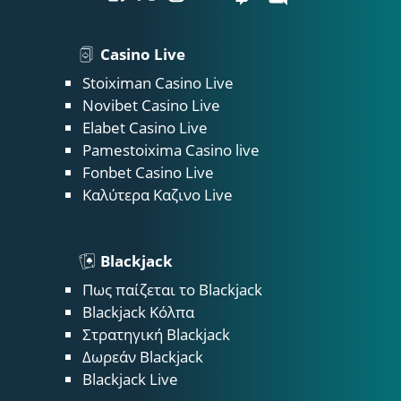
Casino Live
Stoiximan Casino Live
Novibet Casino Live
Elabet Casino Live
Pamestoixima Casino live
Fonbet Casino Live
Καλύτερα Καζινο Live
Βlackjack
Πως παίζεται το Blackjack
Blackjack Κόλπα
Στρατηγική Blackjack
Δωρεάν Blackjack
Blackjack Live