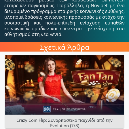
εταιρειών παγκοσμίως. Παράλληλα, η Novibet με ένα
διευρυμένο πρόγραμμα εταιρικής κοινωνικής ευθύνης,
υλοποιεί δράσεις κοινωνικής προσφοράς με στόχο την
ουσιαστική και πολύ-επίπεδη ενίσχυση ευπαθών
κοινωνικών ομάδων και επίκεντρο την ενίσχυση του
αθλητισμού στη νέα γενιά.
Σχετικά Άρθρα
Crazy Coin Flip: Συναρπαστικό παιχνίδι από την
Evolution (7/8)