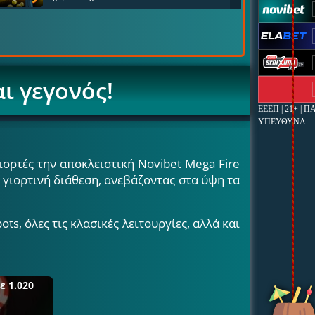
αι γεγονός!
ΕΕΕΠ | 21+ | Π
ΥΠΕΥΘΥΝΑ
ιορτές την αποκλειστική Novibet Mega Fire
ι γιορτινή διάθεση, ανεβάζοντας στα ύψη τα
s, όλες τις κλασικές λειτουργίες, αλλά και
 1.020