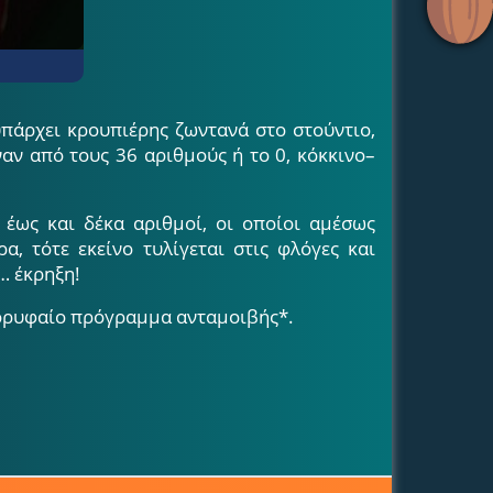
υπάρχει κρουπιέρης ζωντανά στο στούντιο,
ναν από τους 36 αριθμούς ή το 0, κόκκινο–
 έως και δέκα αριθμοί, οι οποίοι αμέσως
, τότε εκείνο τυλίγεται στις φλόγες και
… έκρηξη!
κορυφαίο πρόγραμμα ανταμοιβής*.