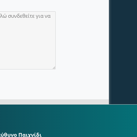
ύθυνο Παιχνίδι