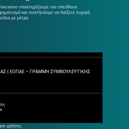
Foxcasino υποστηρίζουμε τον υπεύθυνο
χηματισμό και συστήνουμε να παίζετε τυχερά
νίδια με μέτρο.
ΑΣ |
ΕΟΠΑΕ – ΓΡΑΜΜΗ ΣΥΜΒΟΥΛΕΥΤΙΚΗΣ:
ροι χρήσης