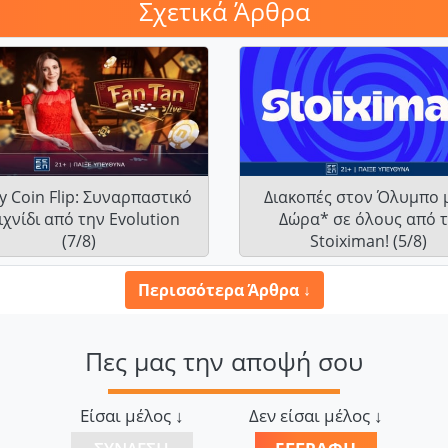
Σχετικά Άρθρα
in Flip: Συναρπαστικό
Διακοπές στον Όλυμπο 
ιχνίδι από την Evolution
Δώρα* σε όλους από 
(7/8)
Stoiximan! (5/8)
Περισσότερα Άρθρα ↓
Πες μας την αποψή σου
Είσαι μέλος ↓
Δεν είσαι μέλος ↓