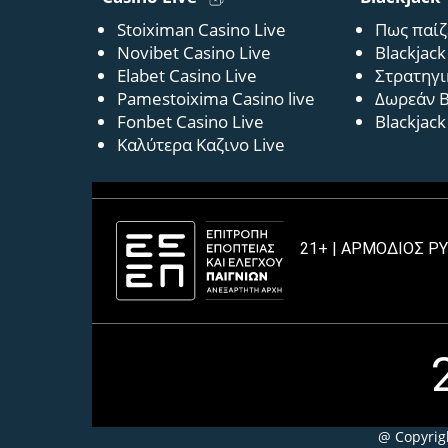
Stoiximan Casino Live
Πως παίζε
Novibet Casino Live
Blackjac
Elabet Casino Live
Στρατηγι
Pamestoixima Casino live
Δωρεάν B
Fonbet Casino Live
Blackjack
Καλύτερα Καζινο Live
21+ | ΑΡΜΟΔΙΟΣ Ρ
@ Copyrig