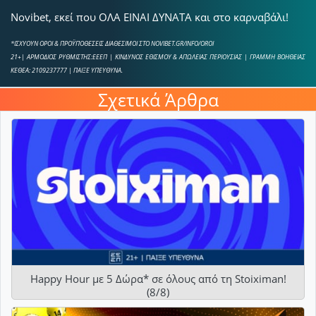
Novibet, εκεί που ΟΛΑ ΕΙΝΑΙ ΔΥΝΑΤΑ και στο καρναβάλι!
*ΙΣΧΥΟΥΝ ΟΡΟΙ & ΠΡΟΫΠΟΘΕΣΕΙΣ ΔΙΑΘΕΣΙΜΟΙ ΣΤΟ NOVIBET.GR/INFO/OROI
21+| ΑΡΜΟΔΙΟΣ ΡΥΘΜΙΣΤΗΣ:ΕΕΕΠ | ΚΙΝΔΥΝΟΣ ΕΘΙΣΜΟΥ & ΑΠΩΛΕΙΑΣ ΠΕΡΙΟΥΣΙΑΣ | ΓΡΑΜΜΗ ΒΟΗΘΕΙΑΣ
ΚΕΘΕΑ: 2109237777 | ΠΑΙΞΕ ΥΠΕΥΘΥΝΑ.
Σχετικά Άρθρα
Happy Hour με 5 Δώρα* σε όλους από τη Stoiximan!
(8/8)