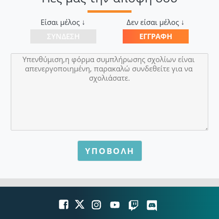
Είσαι μέλος ↓
Δεν είσαι μέλος ↓
ΣΎΝΔΕΣΗ
ΕΓΓΡΑΦΉ
ΥΠΟΒΟΛΗ