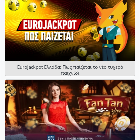
EuroJackpot Ελλάδα: Πως παίζεται το νέο τυχερό
παιχνίδι