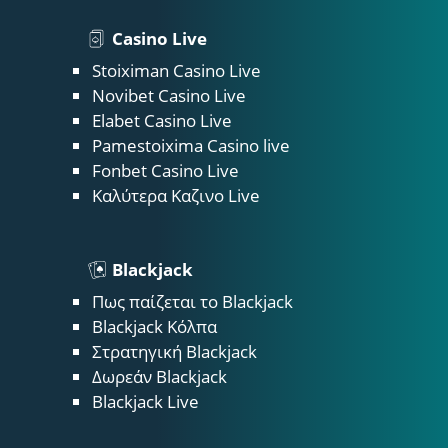
Casino Live
Stoiximan Casino Live
Novibet Casino Live
Elabet Casino Live
Pamestoixima Casino live
Fonbet Casino Live
Καλύτερα Καζινο Live
Βlackjack
Πως παίζεται το Blackjack
Blackjack Κόλπα
Στρατηγική Blackjack
Δωρεάν Blackjack
Blackjack Live