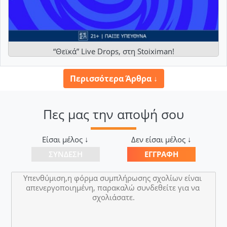
“Θεϊκά” Live Drops, στη Stoiximan!
Περισσότερα Άρθρα ↓
Πες μας την αποψή σου
Είσαι μέλος ↓
Δεν είσαι μέλος ↓
ΣΎΝΔΕΣΗ
ΕΓΓΡΑΦΉ