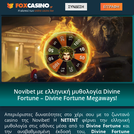
ΣΥΝΔΕΣΗ
ΕΓΓΡΑΦΗ
Η αλεπού των
online casino live
ΞΕΚΛΕΙΔΩΝΕΙΣ ΕΔΩ🔓
ΕΕΕΠ | 21+ | ΠΑΙΞΕ ΥΠΕΥΘΥΝΑ
Novibet με ελληνική μυθολογία Divine
Fortune – Divine Fortune Megaways!
Απεριόριστες δυνατότητες στο χέρι σου με το ζωντανό
casino της Novibet! Η
ΝΕΤΕΝΤ
φέρνει την ελληνική
μυθολογία στις οθόνες μέσα από το
Divine
Fortune
και
την αναβαθμισμένη έκδοσή του,
Divine
Fortune