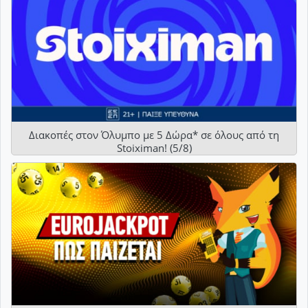
Διακοπές στον Όλυμπο με 5 Δώρα* σε όλους από τη
Stoiximan! (5/8)