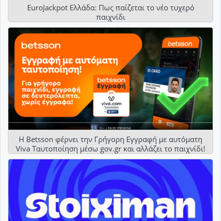
EuroJackpot Ελλάδα: Πως παίζεται το νέο τυχερό
παιχνίδι
Η Betsson φέρνει την Γρήγορη Εγγραφή με αυτόματη
Viva Ταυτοποίηση μέσω gov.gr και αλλάζει το παιχνίδι!