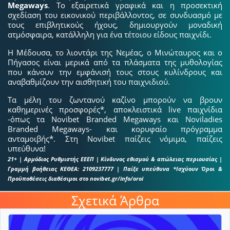
Megaways
. Το εξαιρετικά γραφικά και η προσεκτική
σχεδίαση του εικονικού περιβάλλοντος, σε συνδυασμό με
τους επιβλητικούς ήχους, δημιουργούν μοναδική
ατμόσφαιρα, κατάλληλη για ένα τέτοιου είδους παιχνίδι.
Η Μέδουσα, το λιοντάρι της Νεμέας, ο Μινώταυρος και ο
Πήγασος είναι μερικά από τα πλάσματα της μυθολογίας
που κάνουν την εμφάνισή τους στους κυλίνδρους και
αναβαθμίζουν την αισθητική του παιχνιδιού.
Τα μέλη του ζωντανού καζίνο μπορούν να βρουν
καθημερινές προσφορές*, αποκλειστικά live παιχνίδια
-όπως τα Novibet Branded Megaways και Noviladies
Branded Megaways- και κορυφαίο πρόγραμμα
ανταμοιβής*. Στη Novibet παίζεις νόμιμα, παίζεις
υπεύθυνα!
21+ | Αρμόδιος Ρυθμιστής ΕΕΕΠ | Κίνδυνος εθισμού & απώλειας περιουσίας |
Γραμμή βοήθειας ΚΕΘΕΑ: 2109237777 | Παίξε υπεύθυνα *Ισχύουν Όροι &
Προϋποθέσεις διαθέσιμοι στο novibet.gr/info/oroi
Σχετικά Άρθρα