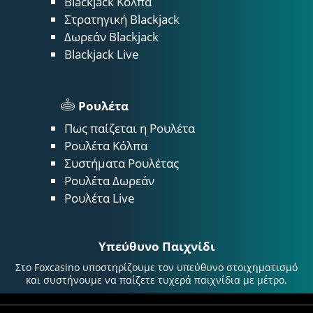
Blackjack Κόλπα
Στρατηγική Blackjack
Δωρεάν Blackjack
Blackjack Live
Ρουλέτα
Πως παίζεται η Ρουλέτα
Ρουλέτα Κόλπα
Συστήματα Ρουλέτας
Ρουλέτα Δωρεάν
Ρουλέτα Live
Υπεύθυνο Παιχνίδι
Στο Foxcasino υποστηρίζουμε τον υπεύθυνο στοιχηματισμό
και συστήνουμε να παίζετε τυχερά παιχνίδια με μέτρο.