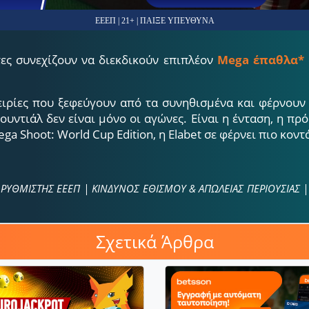
ΕΕΕΠ | 21+ | ΠΑΙΞΕ ΥΠΕΥΘΥΝΑ
ες συνεχίζουν να διεκδικούν επιπλέον
Mega έπαθλα*
μπειρίες που ξεφεύγουν από τα συνηθισμένα και φέρνουν
ουντιάλ δεν είναι μόνο οι αγώνες. Είναι η ένταση, η πρό
ega Shoot: World Cup Edition, η Elabet σε φέρνει πιο κον
Σ ΡΥΘΜΙΣΤΗΣ ΕΕΕΠ | ΚΙΝΔΥΝΟΣ ΕΘΙΣΜΟΥ & ΑΠΩΛΕΙΑΣ ΠΕΡΙΟΥΣΙΑΣ 
Σχετικά Άρθρα