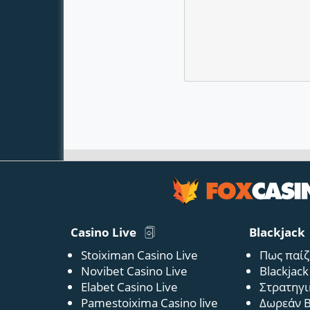
Casino Live
Βlackjack
Stoiximan Casino Live
Πως παίζε
Novibet Casino Live
Blackjac
Elabet Casino Live
Στρατηγι
Pamestoixima Casino live
Δωρεάν B