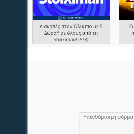
Διακοπές στον Όλυμπο με 5
E
Δώρα* σε όλους από τη
π
Stoiximan! (5/8)