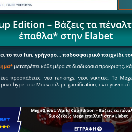
p Edition – Βάζεις τα πέναλτ
έπαθλα* στην Elabet
νει το πιο fun, γρήγορο… ποδοσφαιρικό παιχνίδι το
λημα*
μετατρέπει κάθε μέρα σε διαδικασία πρόκρισης, κά
έες προσπάθειες, νέα rankings, νέοι νικητές. Το Meg
ρικό hype του Μουντιάλ με gamification, ανταγωνισμό 
Mega Shoot: World Cup Edition – Βάζεις τα πένα
διεκδικείς Mega έπαθλα* στην Elabet
ΕΓΓΡΑΦΗ