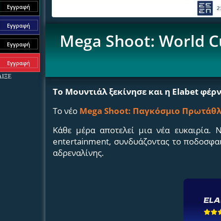
Εγγραφή
Εγγραφή
Mega Shoot: World Cu
Εγγραφή
Εγγραφή
ΠΑΙΞΕ
Το Μουντιάλ ξεκίνησε και η Elabet φέρ
Το νέο
Mega Shoot: Παγκόσμιο Πρωτάθ
Κάθε μέρα αποτελεί μια νέα ευκαιρία. Ν
entertainment, συνδυάζοντας το ποδοσφαι
αδρεναλίνης.