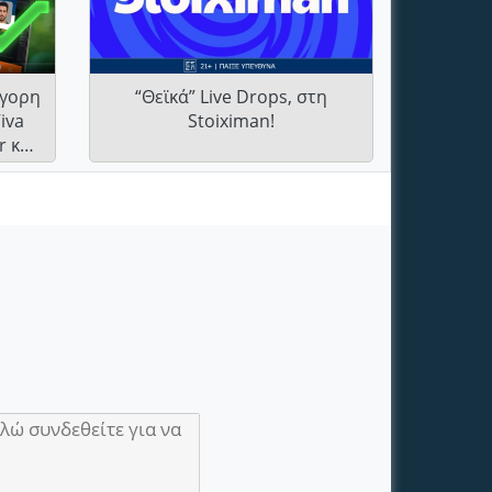
ήγορη
“Θεϊκά” Live Drops, στη
iva
Stoiximan!
 και