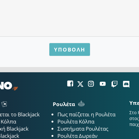
ΥΠΟΒΟΛΗ
Υπε
Ρουλέτα
Στο 
ται το Blackjack
Πως παίζεται η Ρουλέτα
στοι
k Κόλπα
Ρουλέτα Κόλπα
παιχ
κή Blackjack
Συστήματα Ρουλέτας
lackjack
Ρουλέτα Δωρεάν