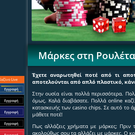
Μάρκες στη Ρουλέτα:
Έχετε αναρωτηθεί ποτέ από τι αποτ
αζίνο Live
αποτελούνται από απλό πλαστικό, κάνε
Εγγραφή
Στην ουσία είναι πολλά περισσότερα. Πολ
όμως. Καλά διαβάσατε. Πολλά online καζί
Εγγραφή
κατασκευής των casino chips. Σε αυτό το ά
Εγγραφή
μάθετε ποτέ!
Εγγραφή
Πως αλλάζεις χρήματα με μάρκες; Πριν τ
ακολούθως σου τα αλλάζει με μάρκες. Ο κρο
Εγγραφή