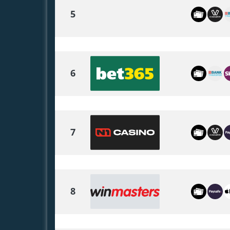
5
6
7
8