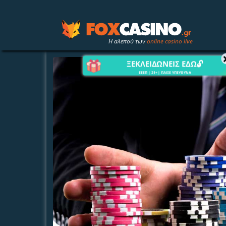
Η αλεπού των
online casino live
ΞΕΚΛΕΙΔΩΝΕΙΣ ΕΔΩ🔓
ΕΕΕΠ | 21+ | ΠΑΙΞΕ ΥΠΕΥΘΥΝΑ