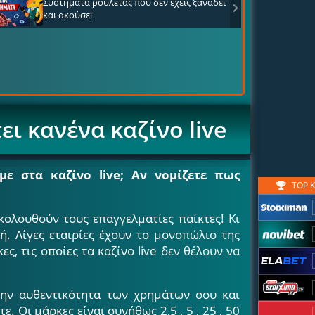
Συστήματα ρουλέτας που δεν έχεις ξαναδει
και ακούσει
ι κανένα καζίνο live
ε στα καζίνο live; Αν νομίζετε πως
TOP Κ
κολουθούν τους επαγγελματίες παίκτες! Κι
ή. Λίγες εταιρίες έχουν το μονοπώλιο της
ς, τις οποίες τα καζίνο live δεν θέλουν να
 την αυθεντικότητα των χρημάτων σου και
 Οι μάρκες είναι συνήθως 2,5 , 5 , 25 , 50