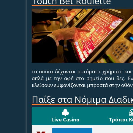
Touch Bet Roulette
τα οποία δέχονται αυτόματα χρήματα και 
απλά με την αφή στο σημείο που θες. Ε
κλείσουν εμφανίζονται μπροστά στην οθόνη
Παίξε στα Νόμιμα Διαδικ
Live Casino
Τρόποι Κ