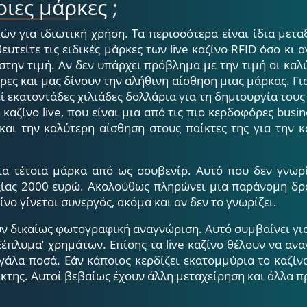
ιες μάρκες ;
 για ιδιωτική χρήση. Τα περισσότερα είναι ίδια μετα
τείτε τις ειδικές μάρκες των live καζίνο RFID όσο κι α
 στην τιμή. Αν δεν υπάρχει πρόβλημα με την τιμή οι καλ
ερες και μας δίνουν την αλήθινη αίσθηση μιας μάρκας. Γι
 εκατοντάδες χιλιάδες δολλάρια για τη δημιουργία τους
αζίνο live, που είναι μια από τις πιο κερδοφόρες busi
 και την καλύτερη αίσθηση στους παίκτες της για την 
 τέτοια μάρκα από ως σουβενίρ. Αυτό που δεν γνωρίζ
αξίας 2000 ευρώ. Ακολούθως πληρώνει μια παράνομη δρα
νο γίνεται συνεργός, ακόμα και αν δεν το γνωρίζει.
ούν δικαίως φωτογραφική αναγνώριση. Αυτό συμβαίνει γ
έπλυμα’ χρημάτων. Επίσης τα live καζίνο θέλουν να αν
άλα ποσά. Εάν κάποιος κερδίζει εκατομμύρια το καζίνο 
κτης. Αυτοί βεβαίως έχουν άλλη μεταχείρηση και άλλα π