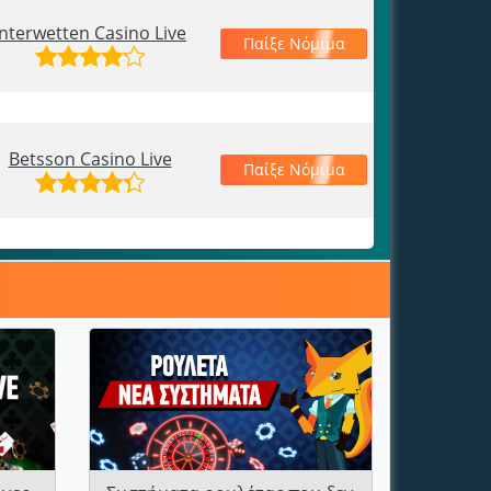
Interwetten Casino Live
Παίξε Νόμιμα
Betsson Casino Live
Παίξε Νόμιμα