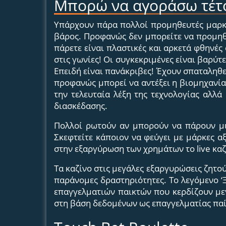
Μπορώ να αγοράσω τέτο
Υπάρχουν πάρα πολλοί προμηθευτές μαρκών
βάρος. Προφανώς δεν μπορείτε να προμηθευ
πάρετε είναι πλαστικές και αρκετά φθηνές
στις γωνίες! Οι συγκεκριμένες είναι βαρύτ
Επειδή είναι πανάκριβες! Έχουν σπαταληθεί
προφανώς μπορεί να αντέξει η βιομηχανία κ
την τελευταία λέξη της τεχνολογίας αλλά
διασκέδασης.
Πολλοί ρωτούν αν μπορούν να πάρουν μια
Σκεφτείτε κάποιον να φεύγει με μάρκες 
στην εξαργύρωση των χρημάτων το live καζί
Τα καζίνο στις μεγάλες εξαργυρώσεις ζητ
παράνομες δραστηριότητες. Το λεγόμενο ‘Ξ
επαγγελματιών παικτών που κερδίζουν μεγ
στη βάση δεδομένων ως επαγγελματίας παί