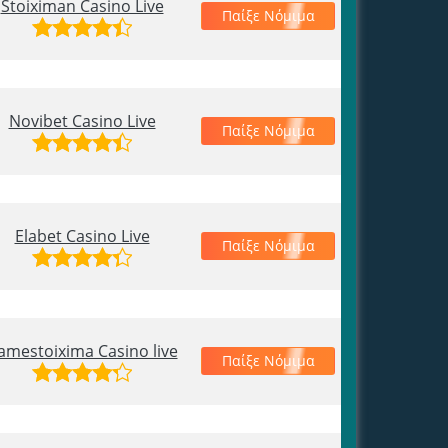
Stoiximan Casino Live
Παίξε Νόμιμα
Novibet Casino Live
Παίξε Νόμιμα
Elabet Casino Live
Παίξε Νόμιμα
amestoixima Casino live
Παίξε Νόμιμα