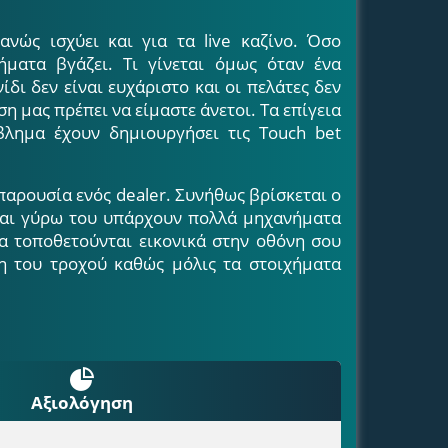
νώς ισχύει και για τα live καζίνο. Όσο
ήματα βγάζει. Τι γίνεται όμως όταν ένα
ίδι δεν είναι ευχάριστο και οι πελάτες δεν
η μας πρέπει να είμαστε άνετοι. Τα επίγεια
λημα έχουν δημιουργήσει τις Touch bet
 παρουσία ενός dealer. Συνήθως βρίσκεται ο
και γύρω του υπάρχουν πολλά μηχανήματα
τα τοποθετούνται εικονικά στην οθόνη σου
η του τροχού καθώς μόλις τα στοιχήματα
Αξιολόγηση