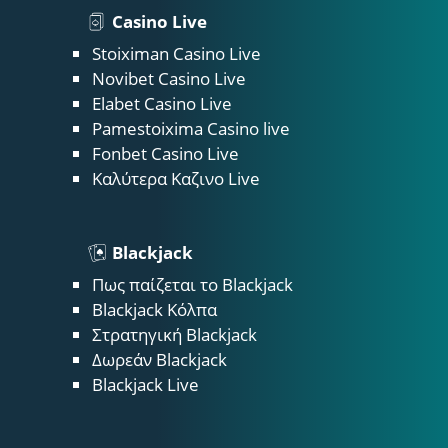
Casino Live
Stoiximan Casino Live
Novibet Casino Live
Elabet Casino Live
Pamestoixima Casino live
Fonbet Casino Live
Καλύτερα Καζινο Live
Βlackjack
Πως παίζεται το Blackjack
Blackjack Κόλπα
Στρατηγική Blackjack
Δωρεάν Blackjack
Blackjack Live