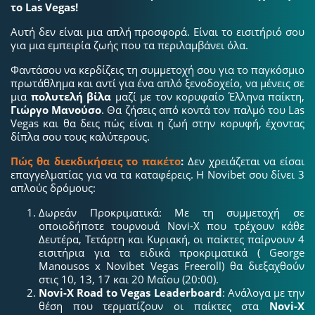
το Las Vegas!
Αυτή δεν είναι μια απλή προσφορά. Είναι το εισιτήριό σου
για μια εμπειρία ζωής που τα περιλαμβάνει όλα.
Φαντάσου να κερδίζεις τη συμμετοχή σου για το παγκόσμιο
πρωτάθλημα και αντί για ένα απλό ξενοδοχείο, να μένεις σε
μια
πολυτελή βίλα
μαζί με τον κορυφαίο Έλληνα παίκτη,
Γιώργο Μανούσο
. Θα ζήσεις από κοντά τον παλμό του Las
Vegas και θα δεις πώς είναι η ζωή στην κορυφή, έχοντας
δίπλα σου τους καλύτερους.
Πώς θα διεκδικήσεις το πακέτο
:
Δεν χρειάζεται να είσαι
επαγγελματίας για να τα καταφέρεις. Η Novibet σου δίνει 3
απλούς δρόμους:
Δωρεάν Προκριματικά: Με τη συμμετοχή σε
οποιοδήποτε τουρνουά Novi-X που τρέχουν κάθε
Δευτέρα, Τετάρτη και Κυριακή, οι παίκτες παίρνουν 4
εισιτήρια για τα ειδικά προκριματικά ( George
Manousos x Novibet Vegas Freeroll) θα διεξαχθούν
στις 10, 13, 17 και 20 Μαΐου (20:00).
Novi-
X
Road
to
Vegas
Leaderboard
: Ανάλογα με την
θέση που τερματίζουν οι παίκτες στα
Novi-
X