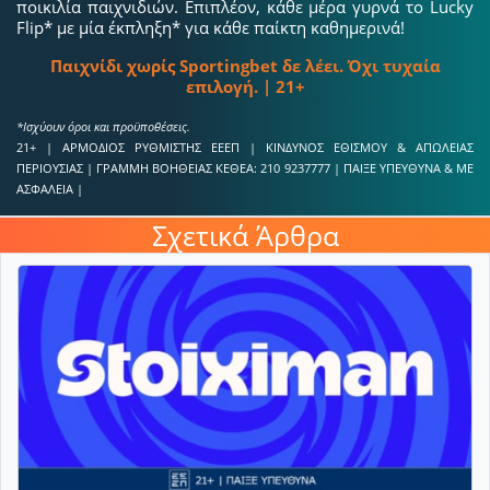
ποικιλία παιχνιδιών. Επιπλέον, κάθε μέρα γυρνά το Lucky
Flip* με μία έκπληξη* για κάθε παίκτη καθημερινά!
Παιχνίδι χωρίς Sportingbet δε λέει. Όχι τυχαία
επιλογή. |
21+
*Ισχύουν όροι και προϋποθέσεις.
21+ | ΑΡΜΟΔΙΟΣ ΡΥΘΜΙΣΤΗΣ ΕΕΕΠ | ΚΙΝΔΥΝΟΣ ΕΘΙΣΜΟΥ & ΑΠΩΛΕΙΑΣ
ΠΕΡΙΟΥΣΙΑΣ | ΓΡΑΜΜΗ ΒΟΗΘΕΙΑΣ ΚΕΘΕΑ: 210 9237777 | ΠΑΙΞΕ ΥΠΕΥΘΥΝΑ & ΜΕ
ΑΣΦΑΛΕΙΑ |
Σχετικά Άρθρα