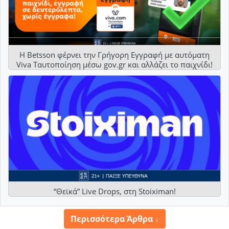
Η Betsson φέρνει την Γρήγορη Εγγραφή με αυτόματη
Viva Ταυτοποίηση μέσω gov.gr και αλλάζει το παιχνίδι!
“Θεϊκά” Live Drops, στη Stoiximan!
Περισσότερα Άρθρα ↓