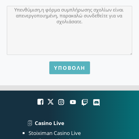
ΥΠΟΒΟΛΗ
Casino Live
Stoiximan Casino Live