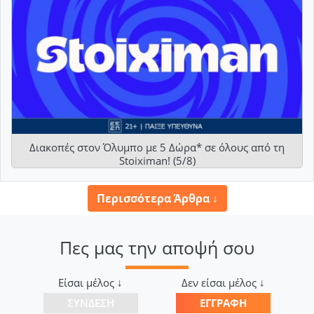
Διακοπές στον Όλυμπο με 5 Δώρα* σε όλους από τη
Stoiximan! (5/8)
Περισσότερα Άρθρα ↓
Πες μας την αποψή σου
Είσαι μέλος ↓
Δεν είσαι μέλος ↓
ΣΎΝΔΕΣΗ
ΕΓΓΡΑΦΉ