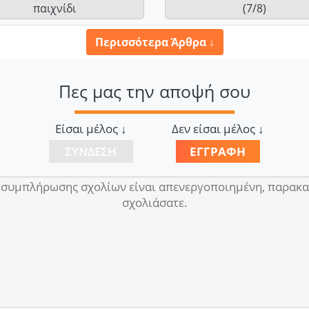
παιχνίδι
(7/8)
Περισσότερα Άρθρα ↓
Πες μας την αποψή σου
Είσαι μέλος ↓
Δεν είσαι μέλος ↓
ΣΎΝΔΕΣΗ
ΕΓΓΡΑΦΉ