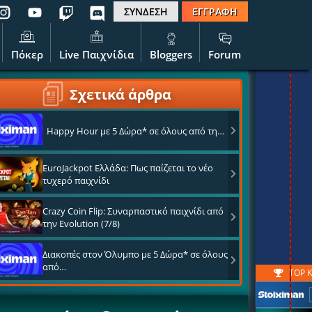
ΣΥΝΔΕΣΗ
ΕΓΓΡΑΦΗ
Πόκερ
Live Παιχνίδια
Bloggers
Forum
Σχετικά άρθρα
Happy Hour με 5 Δώρα* σε όλους από τη…
EuroJackpot Ελλάδα: Πως παίζεται το νέο
τυχερό παιχνίδι
Crazy Coin Flip: Συναρπαστικό παιχνίδι από
την Evolution (7/8)
Διακοπές στον Όλυμπο με 5 Δώρα* σε όλους
από…
TOP Κ