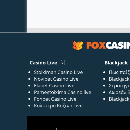
Casino Live
Βlackjack
Stoiximan Casino Live
Πως παίζε
Novibet Casino Live
Blackjac
Elabet Casino Live
Στρατηγι
Pamestoixima Casino live
Δωρεάν B
Fonbet Casino Live
Blackjack
Καλύτερα Καζινο Live