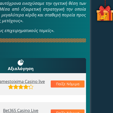
αυτόχρονα ενισχύσαμε την ηγετική θέση των
 Μέσα από εξαιρετική στρατηγική την οποία
, μεγαλύτερα κέρδη και σταθερή πορεία προς
ς μετόχους
».
υς επιχειρηματικούς τομείς
».
Αξιολόγηση
amestoixima Casino live
Παίξε Νόμιμα
Bet365 Casino Live
Παίξε Νόμιμα