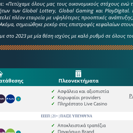
ε: «
Πετύχαμε όλους μας τους οικονομικούς στόχους ενώ τ
ων των Global Lottery, Global Gaming και PlayDigital.
τελεί πλέον εταιρεία με υψηλότερες προοπτικές ανάπτυξης
 Ακόμα, σημειώθηκε ρεκόρ στις επιστροφές κεφαλαίων στου
ε στο 2023 με μία θέση ισχύος με καλό ρυθμό σε όλους το
ατάθεσης
Πλεονεκτήματα
Ασφάλεια και αξιοπιστία
P
Κορυφαίοι providers
Πληρέστατο Live Casino
ΕΕΕΠ | 21+ | ΠΑΙΞΕ ΥΠΕΥΘΥΝΑ
Αποκλειστικά τραπέζια
Παγκόσμιο Brand