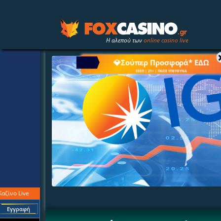
Η αλεπού των
online casino live
💎Σούπερ Προσφορά* ΕΔΩ
ΕΕΕΠ | 21+ | ΠΑΙΞΕ ΥΠΕΥΘΥΝΑ
αζίνο Live
Εγγραφή