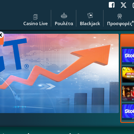
Casino Live
Ρουλέτα
Blackjack
Προσφορές