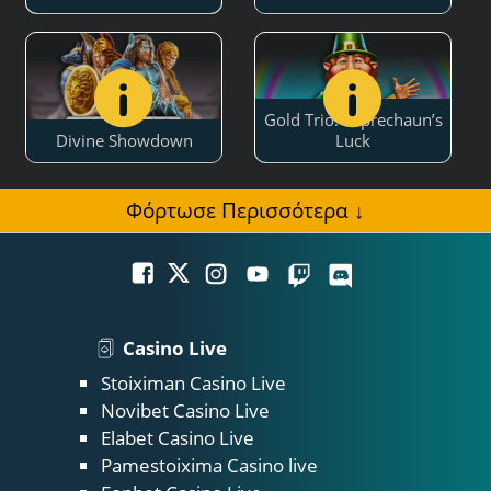
Gold Trio: Leprechaun’s
Divine Showdown
Luck
Φόρτωσε Περισσότερα ↓
Casino Live
Stoiximan Casino Live
Novibet Casino Live
Elabet Casino Live
Pamestoixima Casino live