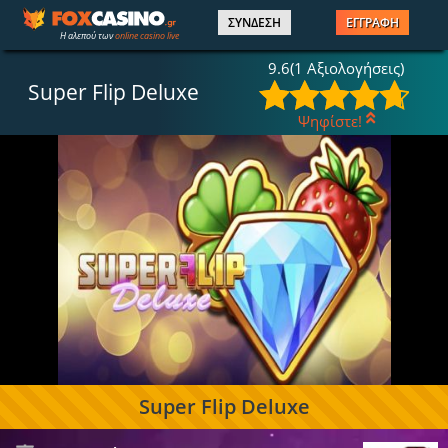
ΣΥΝΔΕΣΗ
ΕΓΓΡΑΦΗ
Η αλεπού των
online casino live
ΞΕΚΛΕΙΔΩΝΕΙΣ ΕΔΩ🔓
9.6(1 Αξιολογήσεις)
Super Flip Deluxe
ΕΕΕΠ | 21+ | ΠΑΙΞΕ ΥΠΕΥΘΥΝΑ
Ψηφίστε!
Super Flip Deluxe