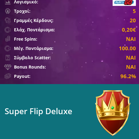
Λογισμικό:
5
Τροχοί:
20
Γραμμές Κέρδους:
0,20€
Ελάχ. Ποντάρισμα:
ΝΑΙ
Free Spins:
100.00
Μέγ. Ποντάρισμα:
ΝΑΙ
Σύμβολο Scatter:
ΝΑΙ
Bonus Rounds:
96.2%
Payout:
Super Flip Deluxe