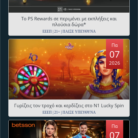
Το PS Rewards σε περιμένει με εκπλήξεις και
πλούσια δώρα*
ΕΕΕΠ | 21+ | ΠΑΙΞΕ ΥΠΕΥΘΥΝΑ
Πα
07
2026
Γυρίζεις τον τροχό και κερδίζεις στο N1 Lucky Spin
ΕΕΕΠ | 21+ | ΠΑΙΞΕ ΥΠΕΥΘΥΝΑ
Πα
07