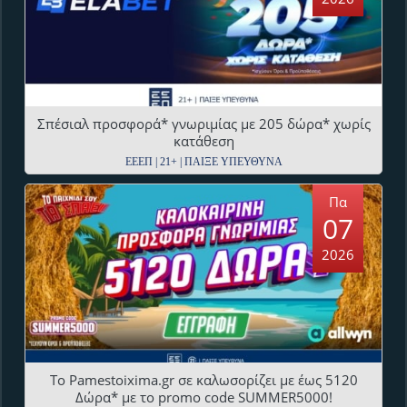
Σπέσιαλ προσφορά* γνωριμίας με 205 δώρα* χωρίς
κατάθεση
ΕΕΕΠ | 21+ | ΠΑΙΞΕ ΥΠΕΥΘΥΝΑ
Πα
07
2026
To Pamestoixima.gr σε καλωσορίζει με έως 5120
Δώρα* με το promo code SUMMER5000!