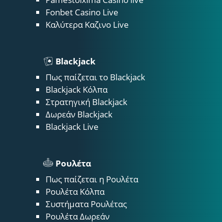
Fonbet Casino Live
Καλύτερα Καζινο Live
Βlackjack
Πως παίζεται το Blackjack
Blackjack Κόλπα
Στρατηγική Blackjack
Δωρεάν Blackjack
Blackjack Live
Ρουλέτα
Πως παίζεται η Ρουλέτα
Ρουλέτα Κόλπα
Συστήματα Ρουλέτας
Ρουλέτα Δωρεάν