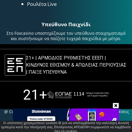
Ρουλέτα Live
Υπεύθυνο Παιχνίδι
Στο Foxcasino υποστηρίζουμε τον υπεύθυνο στοιχηματισμό
και συστήνουμε να παίζετε τυχερά παιχνίδια με μέτρο.
21+ | ΑΡΜΟΔΙΟΣ ΡΥΘΜΙΣΤΗΣ ΕΕΕΠ |
ΚΙΝΔΥΝΟΣ ΕΘΙΣΜΟΥ & ΑΠΩΛΕΙΑΣ ΠΕΡΙΟΥΣΙΑΣ
|
ΠΑΙΞΕ ΥΠΕΥΘΥΝΑ
21+
@ Copyright 2026
Foxcasino
|
About us
|
Επικοινωνία
|
Θέσεις
Εργασίας
|
Όροι χρήσης
Ο ιστότοπος χρησιμοποιεί cookies 🍪 για να απολαμβάνετε την καλύτερη δυνατή
εμπειρία κατά την πλοήγησή σας. Επιλέγοντας ΑΠΟΔΟΧΗ συμφωνείτε να λαμβάνετε
19
όλα τα cookies.