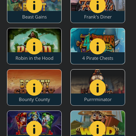
Beast Gains
Frank’s Diner
Robin in the Hood
4 Pirate Chests
Bounty County
Purrrminator