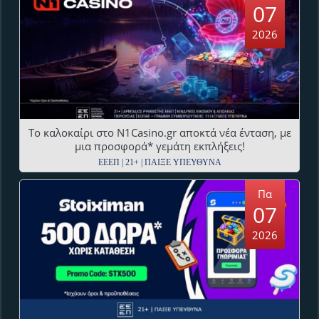
07
2026
Το καλοκαίρι στο N1Casino.gr αποκτά νέα ένταση, με
μια προσφορά* γεμάτη εκπλήξεις!
ΕΕΕΠ | 21+ | ΠΑΙΞΕ ΥΠΕΥΘΥΝΑ
Πα
07
2026