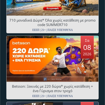
710 μοναδικά Δώρα* Όλα χωρίς κατάθεση με promo
code SUMMER710
ΕΕΕΠ | 21+ | ΠΑΙΞΕ ΥΠΕΥΘΥΝΑ
Σα
08
2026
Betsson: Ξεκινάς με 220 δώρα* χωρίς κατάθεση +
ένα Γύρισμα στον τροχό
ΕΕΕΠ | 21+ | ΠΑΙΞΕ ΥΠΕΥΘΥΝΑ