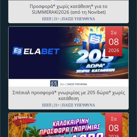
Προσφορά* χωρίς κατάθεση* για το
SUMMERAKI2026 (από τη Novibet)
ΕΕΕΠ | 21+ | ΠΑΙΞΕ ΥΠΕΥΘΥΝΑ
Σα
08
2026
Σπέσιαλ προσφορά* γνωριμίας με 205 δώρα* χωρίς
κατάθεση
ΕΕΕΠ | 21+ | ΠΑΙΞΕ ΥΠΕΥΘΥΝΑ
Σα
08
2026