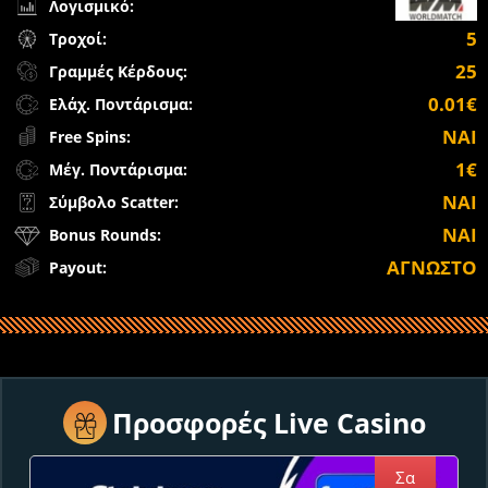
Λογισμικό:
5
Τροχοί:
25
Γραμμές Κέρδους:
0.01€
Ελάχ. Ποντάρισμα:
NAI
Free Spins:
1€
Μέγ. Ποντάρισμα:
NAI
Σύμβολο Scatter:
NAI
Bonus Rounds:
ΑΓΝΩΣΤΟ
Payout:
Προσφορές Live Casino
Σα