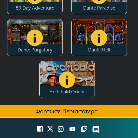
80 Day Adventure
Dante Paradise
Dante Purgatory
Dante Hell
Archibald Orient
Φόρτωσε Περισσότερα ↓