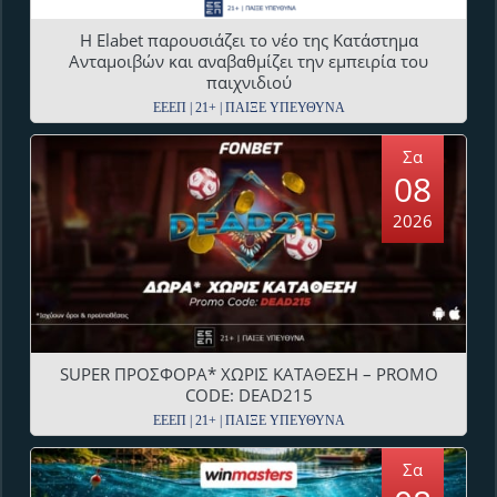
Η Εlabet παρουσιάζει το νέο της Κατάστημα
Ανταμοιβών και αναβαθμίζει την εμπειρία του
παιχνιδιού
ΕΕΕΠ | 21+ | ΠΑΙΞΕ ΥΠΕΥΘΥΝΑ
Σα
08
2026
SUPER ΠΡΟΣΦΟΡΑ* ΧΩΡΙΣ ΚΑΤΑΘΕΣΗ – PROMO
CODE: DEAD215
ΕΕΕΠ | 21+ | ΠΑΙΞΕ ΥΠΕΥΘΥΝΑ
Σα