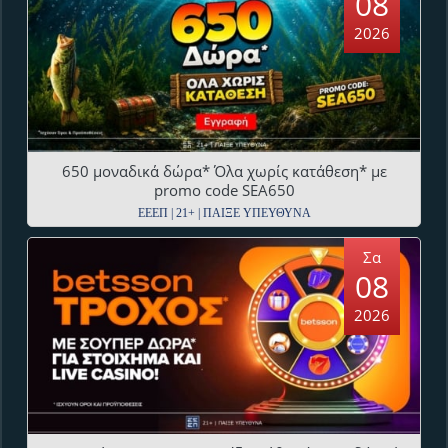
08
2026
650 μοναδικά δώρα* Όλα χωρίς κατάθεση* με
promo code SEA650
ΕΕΕΠ | 21+ | ΠΑΙΞΕ ΥΠΕΥΘΥΝΑ
Σα
08
2026