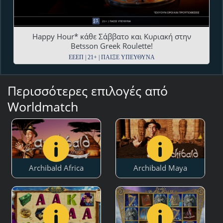
Happy Hour* κάθε Σάββατο και Κυριακή στην
Betsson Greek Roulette!
ΕΕΕΠ | 21+ | ΠΑΙΞΕ ΥΠΕΥΘΥΝΑ
Περισσότερες επιλογές από
Worldmatch
Archibald Africa
Archibald Maya